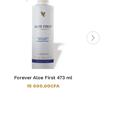
Forever Aloe First 473 ml
CATALE
15 000,00
CFA
15 000,00
CFA