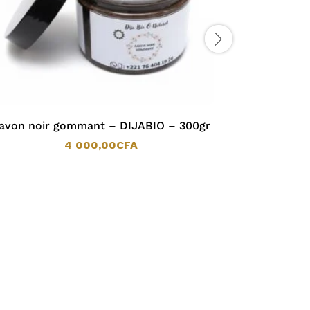
avon noir gommant – DIJABIO – 300gr
Forev
Déodor
4 000,00
CFA
4 000,00
CFA