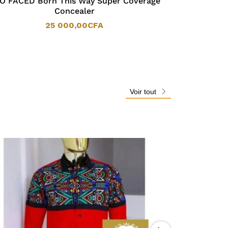
O FACED Born This Way Super Coverage
Concealer
25 000,00
CFA
25 000,00
CFA
Voir tout