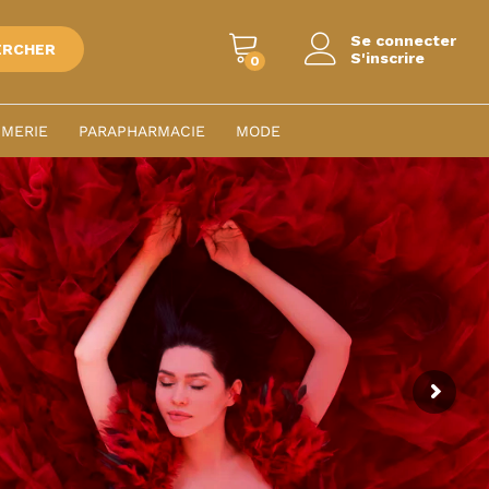
Se connecter
ERCHER
S'inscrire
0
MERIE
PARAPHARMACIE
MODE