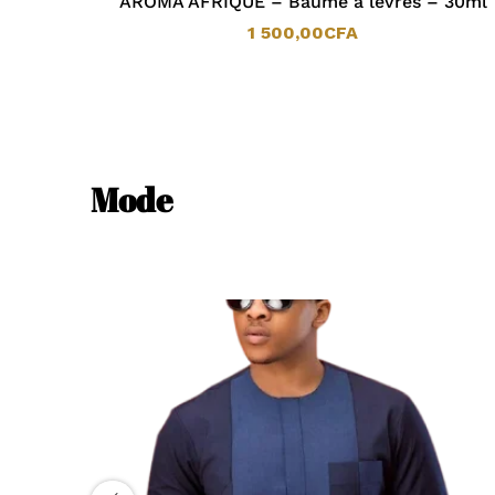
ning
AROMA AFRIQUE – Baume à lèvres – 30ml
1 500,00
CFA
1 500,00
CFA
Mode