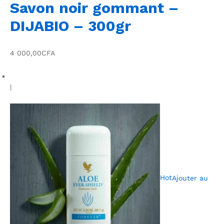
Savon noir gommant –
DIJABIO – 300gr
4 000,00CFA
|
Hot
Ajouter au