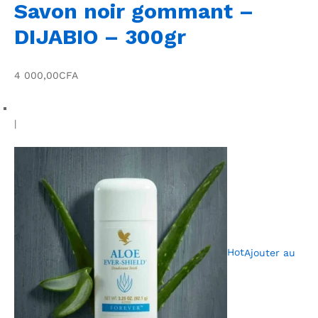
Savon noir gommant –
DIJABIO – 300gr
4 000,00CFA
|
Hot
Ajouter au