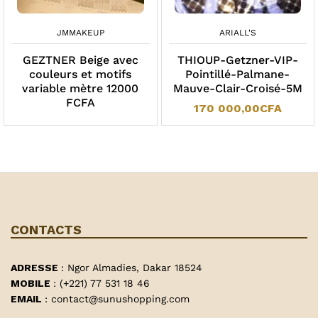
JMMAKEUP
ARIALL'S
GEZTNER Beige avec
THIOUP-Getzner-VIP-
couleurs et motifs
Pointillé-Palmane-
variable mètre 12000
Mauve-Clair-Croisé-5M
FCFA
170 000,00
CFA
CONTACTS
ADRESSE
: Ngor Almadies, Dakar 18524
MOBILE
: (+221) 77 531 18 46
EMAIL
: contact@sunushopping.com