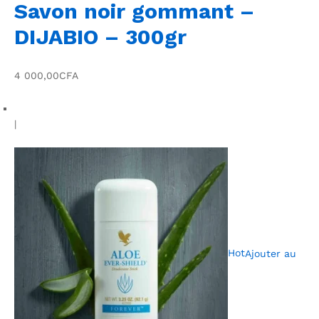
Savon noir gommant –
DIJABIO – 300gr
4 000,00CFA
|
Hot
Ajouter au