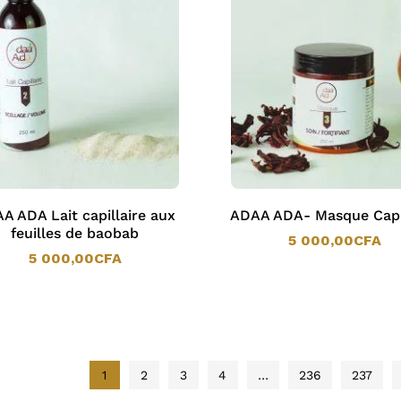
A ADA Lait capillaire aux
ADAA ADA- Masque Capil
feuilles de baobab
5 000,00
CFA
5 000,00
CFA
5 000,00
CFA
5 000,00
CFA
1
2
3
4
…
236
237