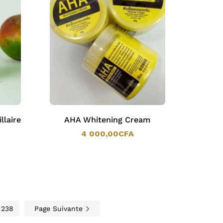
laire
AHA Whitening Cream
4 000,00
CFA
4 000,00
CFA
238
Page Suivante