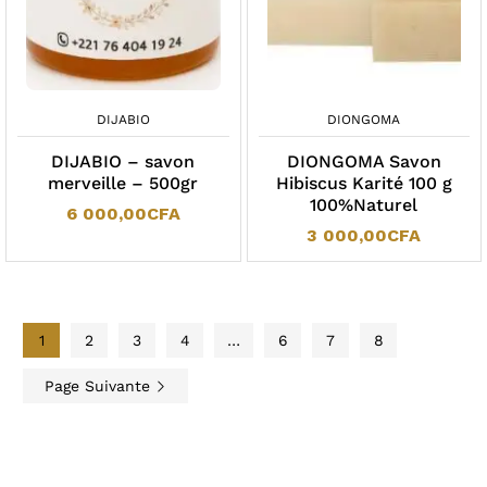
DIJABIO
DIONGOMA
DIJABIO – savon
DIONGOMA Savon
merveille – 500gr
Hibiscus Karité 100 g
100%Naturel
6 000,00
CFA
3 000,00
CFA
1
2
3
4
…
6
7
8
Page Suivante