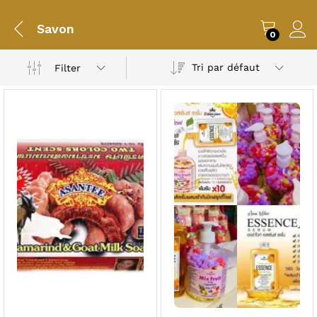
Savon
0
Tri par défaut
Filter