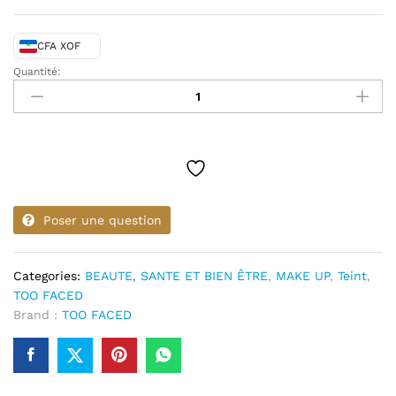
CFA XOF
Quantité:
TOO
FACED
Born
This
Way
Super
Coverage
Concealer
Poser une question
quantity
Categories:
BEAUTE, SANTE ET BIEN ÊTRE
,
MAKE UP
,
Teint
,
TOO FACED
Brand :
TOO FACED