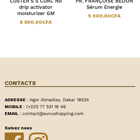
LUSTER’S S CURL No
PR. FRANÇOISE BEDON
drip activator
Sérum Energie
moisturizer GM
5 000,00
CFA
8 500,00
CFA
CONTACTS
ADRESSE
: Ngor Almadies, Dakar 18524
MOBILE
: (+221) 77 531 18 46
EMAIL
: contact@sunushopping.com
Suivez nous