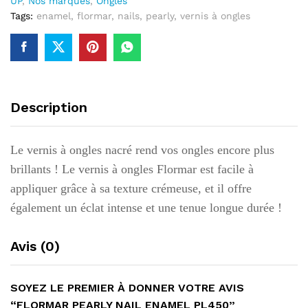
UP
,
Nos marques
,
Ongles
Tags:
enamel
,
flormar
,
nails
,
pearly
,
vernis à ongles
Description
Le vernis à ongles nacré rend vos ongles encore plus
brillants !
Le vernis à ongles Flormar est facile à
appliquer grâce à sa texture crémeuse, et il offre
également un éclat intense et une tenue longue durée !
Avis (0)
SOYEZ LE PREMIER À DONNER VOTRE AVIS
“FLORMAR PEARLY NAIL ENAMEL PL450”