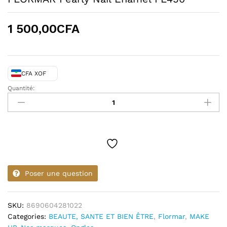
1 500,00
CFA
CFA XOF
Quantité:
FLORMAR
Pearly
Nail
Enamel
PL450
quantity
Poser une question
SKU:
8690604281022
Categories:
BEAUTE, SANTE ET BIEN ÊTRE
,
Flormar
,
MAKE