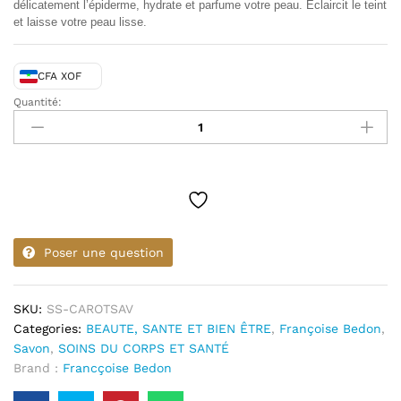
délicatement l’épiderme, hydrate et parfume votre peau. Eclaircit le teint
et laisse votre peau lisse.
CFA XOF
Quantité:
PR.
FRANÇOISE
BEDON
Savon
Carotte
quantity
Poser une question
SKU:
SS-CAROTSAV
Categories:
BEAUTE, SANTE ET BIEN ÊTRE
,
Françoise Bedon
,
Savon
,
SOINS DU CORPS ET SANTÉ
Brand :
Francçoise Bedon