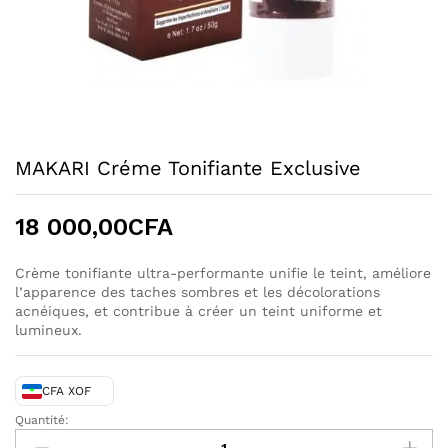
MAKARI Créme Tonifiante Exclusive
18 000,00
CFA
Crème tonifiante ultra-performante unifie le teint, améliore
l’apparence des taches sombres et les décolorations
acnéiques, et contribue à créer un teint uniforme et
lumineux.
CFA XOF
Quantité:
MAKARI
Créme