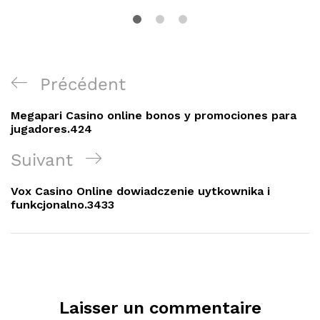
Navigation
Poste
Précédent
de
précédent
Megapari Casino online bonos y promociones para
l’article
jugadores.424
Poste
Suivant
Suivant
Vox Casino Online dowiadczenie uytkownika i
funkcjonalno.3433
Laisser un commentaire