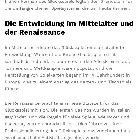
frühen Formen des Glücksspiels legten den Grundstein für
die umfangreicheren Spielsysteme, die wir heute kennen.
Die Entwicklung im Mittelalter und
der Renaissance
Im Mittelalter erlebte das Glücksspiel eine ambivalente
Entwicklung. Während die Kirche Glücksspiel oft als
sündhaft brandmarkte, blühte es in den Adelskreisen auf.
Turniere und Wettkämpfe waren populär, und die
Herstellung von Spielkarten begann im 14. Jahrhundert in
Europa, was zu einem Anstieg des Karten- und Tischspiels
führte.
Die Renaissance brachte eine neue Blütezeit für das
Glücksspiel mit sich. Die ersten Casinos wurden in Italien
gegründet, und die Regeln für viele Spiele, wie Poker und
Baccarat, wurden standardisiert. Dies führte zu einer
Professionalisierung des Glücksspiels, das zunehmend als
gesellschaftliche Aktivität angesehen wurde.