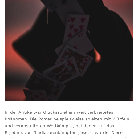
In der Antike war Glücksspiel ein weit verbreitetes
Phänomen. Die Römer beispielsweise spielten mit Würfeln
und veranstalteten Wettkämpfe, bei denen auf das
Ergebnis von Gladiatorenkämpfen gesetzt wurde. Diese