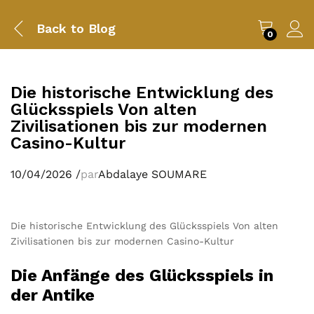
Back to
Blog
0
Die historische Entwicklung des
Glücksspiels Von alten
Zivilisationen bis zur modernen
Casino-Kultur
10/04/2026
/
par
Abdalaye SOUMARE
Die historische Entwicklung des Glücksspiels Von alten
Zivilisationen bis zur modernen Casino-Kultur
Die Anfänge des Glücksspiels in
der Antike