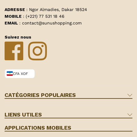
ADRESSE
: Ngor Almadies, Dakar 18524
MOBILE
: (+221) 77 531 18 46
EMAIL
: contact@sunushopping.com
Suivez nous
CFA XOF
CATÉGORIES POPULAIRES
LIENS UTILES
APPLICATIONS MOBILES