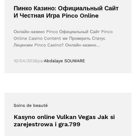
Пинко Казино: Официальный Сайт
И Честная Игра Pinco Online
Онлайн-казино Pinco Официальный Сайт Pinco
Online Casino Content же Проверить Статус
Лицензии Pinco Casino? Онлайн-казино…
10/04/2026
par
Abdalaye SOUMARE
Soins de beauté
Kasyno online Vulkan Vegas Jak si
zarejestrowa i gra.799