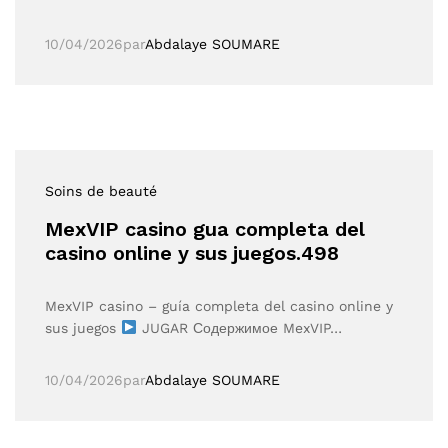
10/04/2026
par
Abdalaye SOUMARE
Soins de beauté
MexVIP casino gua completa del
casino online y sus juegos.498
MexVIP casino – guía completa del casino online y
sus juegos
JUGAR Содержимое MexVIP…
10/04/2026
par
Abdalaye SOUMARE