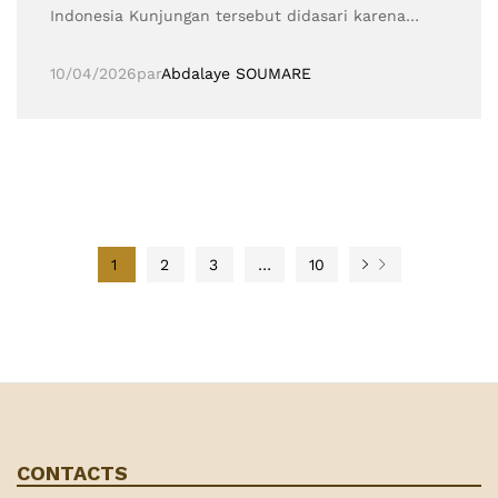
Indonesia Kunjungan tersebut didasari karena…
10/04/2026
par
Abdalaye SOUMARE
1
2
3
…
10
CONTACTS