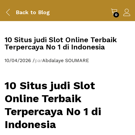
Back to
Blog
0
10 Situs judi Slot Online Terbaik
Terpercaya No 1 di Indonesia
10/04/2026
/
par
Abdalaye SOUMARE
10 Situs judi Slot
Online Terbaik
Terpercaya No 1 di
Indonesia