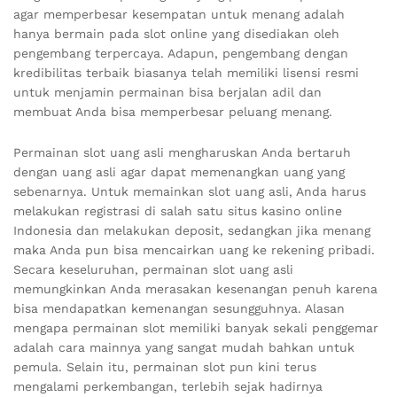
agar memperbesar kesempatan untuk menang adalah
hanya bermain pada slot online yang disediakan oleh
pengembang terpercaya. Adapun, pengembang dengan
kredibilitas terbaik biasanya telah memiliki lisensi resmi
untuk menjamin permainan bisa berjalan adil dan
membuat Anda bisa memperbesar peluang menang.
Permainan slot uang asli mengharuskan Anda bertaruh
dengan uang asli agar dapat memenangkan uang yang
sebenarnya. Untuk memainkan slot uang asli, Anda harus
melakukan registrasi di salah satu situs kasino online
Indonesia dan melakukan deposit, sedangkan jika menang
maka Anda pun bisa mencairkan uang ke rekening pribadi.
Secara keseluruhan, permainan slot uang asli
memungkinkan Anda merasakan kesenangan penuh karena
bisa mendapatkan kemenangan sesungguhnya. Alasan
mengapa permainan slot memiliki banyak sekali penggemar
adalah cara mainnya yang sangat mudah bahkan untuk
pemula. Selain itu, permainan slot pun kini terus
mengalami perkembangan, terlebih sejak hadirnya