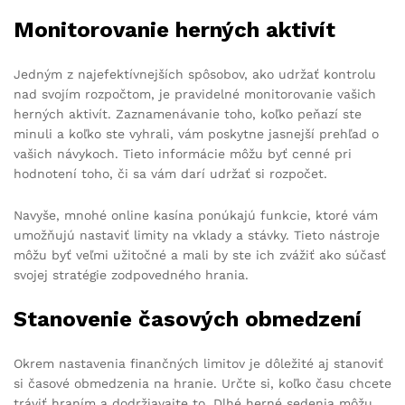
Monitorovanie herných aktivít
Jedným z najefektívnejších spôsobov, ako udržať kontrolu
nad svojím rozpočtom, je pravidelné monitorovanie vašich
herných aktivít. Zaznamenávanie toho, koľko peňazí ste
minuli a koľko ste vyhrali, vám poskytne jasnejší prehľad o
vašich návykoch. Tieto informácie môžu byť cenné pri
hodnotení toho, či sa vám darí udržať si rozpočet.
Navyše, mnohé online kasína ponúkajú funkcie, ktoré vám
umožňujú nastaviť limity na vklady a stávky. Tieto nástroje
môžu byť veľmi užitočné a mali by ste ich zvážiť ako súčasť
svojej stratégie zodpovedného hrania.
Stanovenie časových obmedzení
Okrem nastavenia finančných limitov je dôležité aj stanoviť
si časové obmedzenia na hranie. Určte si, koľko času chcete
tráviť hraním a dodržiavajte to. Dlhé herné sedenia môžu