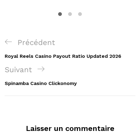
Navigation
Poste
Précédent
de
précédent
Royal Reels Casino Payout Ratio Updated 2026
l’article
Poste
Suivant
Suivant
Spinamba Casino Clickonomy
Laisser un commentaire