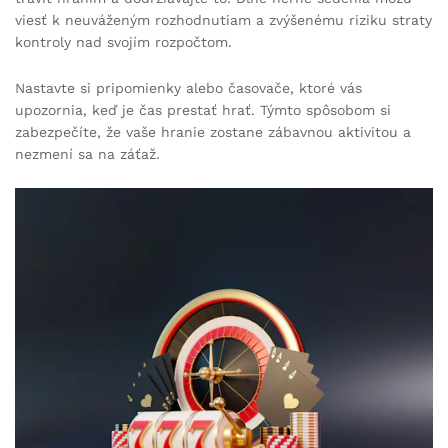
viesť k neuváženým rozhodnutiam a zvýšenému riziku straty
kontroly nad svojím rozpočtom.
Nastavte si pripomienky alebo časovače, ktoré vás
upozornia, keď je čas prestať hrať. Týmto spôsobom si
zabezpečíte, že vaše hranie zostane zábavnou aktivitou a
nezmení sa na záťaž.