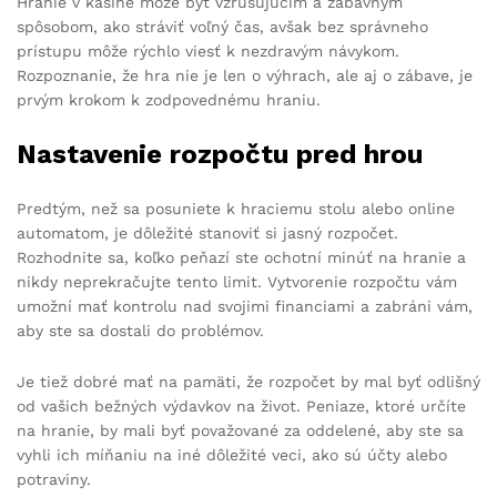
Hranie v kasíne môže byť vzrušujúcim a zábavným
spôsobom, ako stráviť voľný čas, avšak bez správneho
prístupu môže rýchlo viesť k nezdravým návykom.
Rozpoznanie, že hra nie je len o výhrach, ale aj o zábave, je
prvým krokom k zodpovednému hraniu.
Nastavenie rozpočtu pred hrou
Predtým, než sa posuniete k hraciemu stolu alebo online
automatom, je dôležité stanoviť si jasný rozpočet.
Rozhodnite sa, koľko peňazí ste ochotní minúť na hranie a
nikdy neprekračujte tento limit. Vytvorenie rozpočtu vám
umožní mať kontrolu nad svojimi financiami a zabráni vám,
aby ste sa dostali do problémov.
Je tiež dobré mať na pamäti, že rozpočet by mal byť odlišný
od vašich bežných výdavkov na život. Peniaze, ktoré určíte
na hranie, by mali byť považované za oddelené, aby ste sa
vyhli ich míňaniu na iné dôležité veci, ako sú účty alebo
potraviny.