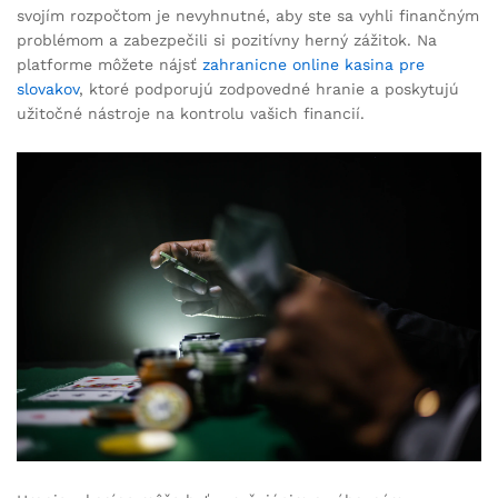
svojím rozpočtom je nevyhnutné, aby ste sa vyhli finančným
problémom a zabezpečili si pozitívny herný zážitok. Na
platforme môžete nájsť
zahranicne online kasina pre
slovakov
, ktoré podporujú zodpovedné hranie a poskytujú
užitočné nástroje na kontrolu vašich financií.