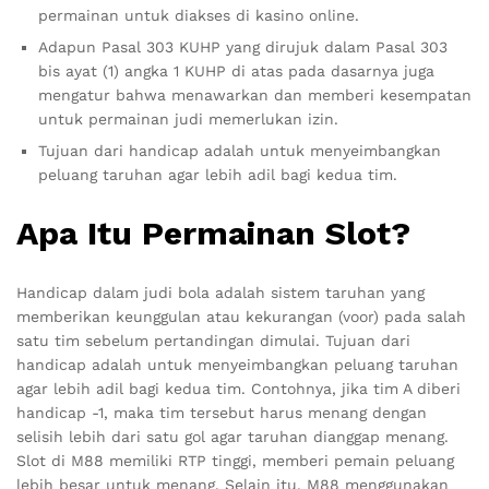
permainan untuk diakses di kasino online.
Adapun Pasal 303 KUHP yang dirujuk dalam Pasal 303
bis ayat (1) angka 1 KUHP di atas pada dasarnya juga
mengatur bahwa menawarkan dan memberi kesempatan
untuk permainan judi memerlukan izin.
Tujuan dari handicap adalah untuk menyeimbangkan
peluang taruhan agar lebih adil bagi kedua tim.
Apa Itu Permainan Slot?
Handicap dalam judi bola adalah sistem taruhan yang
memberikan keunggulan atau kekurangan (voor) pada salah
satu tim sebelum pertandingan dimulai. Tujuan dari
handicap adalah untuk menyeimbangkan peluang taruhan
agar lebih adil bagi kedua tim. Contohnya, jika tim A diberi
handicap -1, maka tim tersebut harus menang dengan
selisih lebih dari satu gol agar taruhan dianggap menang.
Slot di M88 memiliki RTP tinggi, memberi pemain peluang
lebih besar untuk menang. Selain itu, M88 menggunakan