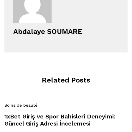
Abdalaye SOUMARE
Related Posts
Soins de beauté
1xBet Giriş ve Spor Bahisleri Deneyimi:
Güncel Giriş Adresi İncelemesi