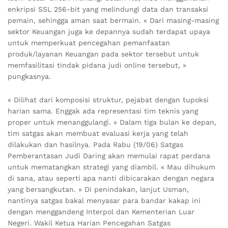
enkripsi SSL 256-bit yang melindungi data dan transaksi
pemain, sehingga aman saat bermain. « Dari masing-masing
sektor Keuangan juga ke depannya sudah terdapat upaya
untuk memperkuat pencegahan pemanfaatan
produk/layanan Keuangan pada sektor tersebut untuk
memfasilitasi tindak pidana judi online tersebut, »
pungkasnya.
« Dilihat dari komposisi struktur, pejabat dengan tupoksi
harian sama. Enggak ada representasi tim teknis yang
proper untuk menanggulangi. » Dalam tiga bulan ke depan,
tim satgas akan membuat evaluasi kerja yang telah
dilakukan dan hasilnya. Pada Rabu (19/06) Satgas
Pemberantasan Judi Daring akan memulai rapat perdana
untuk mematangkan strategi yang diambil. « Mau dihukum
di sana, atau seperti apa nanti dibicarakan dengan negara
yang bersangkutan. » Di penindakan, lanjut Usman,
nantinya satgas bakal menyasar para bandar kakap ini
dengan menggandeng Interpol dan Kementerian Luar
Negeri. Wakil Ketua Harian Pencegahan Satgas