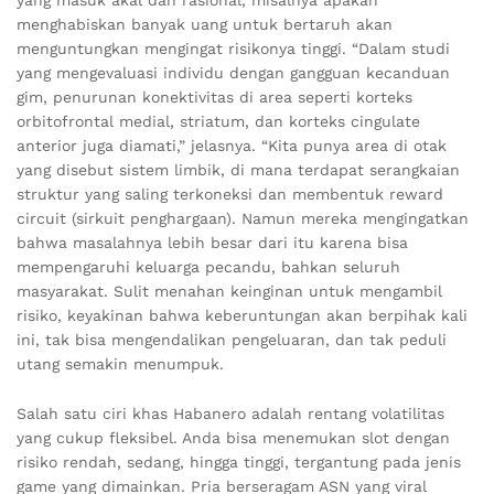
menghabiskan banyak uang untuk bertaruh akan
menguntungkan mengingat risikonya tinggi. “Dalam studi
yang mengevaluasi individu dengan gangguan kecanduan
gim, penurunan konektivitas di area seperti korteks
orbitofrontal medial, striatum, dan korteks cingulate
anterior juga diamati,” jelasnya. “Kita punya area di otak
yang disebut sistem limbik, di mana terdapat serangkaian
struktur yang saling terkoneksi dan membentuk reward
circuit (sirkuit penghargaan). Namun mereka mengingatkan
bahwa masalahnya lebih besar dari itu karena bisa
mempengaruhi keluarga pecandu, bahkan seluruh
masyarakat. Sulit menahan keinginan untuk mengambil
risiko, keyakinan bahwa keberuntungan akan berpihak kali
ini, tak bisa mengendalikan pengeluaran, dan tak peduli
utang semakin menumpuk.
Salah satu ciri khas Habanero adalah rentang volatilitas
yang cukup fleksibel. Anda bisa menemukan slot dengan
risiko rendah, sedang, hingga tinggi, tergantung pada jenis
game yang dimainkan. Pria berseragam ASN yang viral