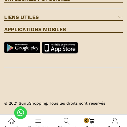
LIENS UTILES
APPLICATIONS MOBILES
© 2021 SunuShopping. Tous les droits sont réservés
0