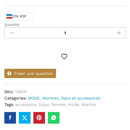
CFA XOF
Quantité:
VERSACE-
Montre-
Plaqué
quantity
Poser une question
SKU:
VMOP
Categories:
MODE
,
Montres
,
Sacs et accessoires
Tags:
accessoire
,
bijou
,
femme
,
mode
,
Montre