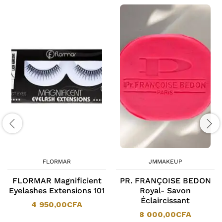
FLORMAR
JMMAKEUP
FLORMAR Magnificient
PR. FRANÇOISE BEDON
Eyelashes Extensions 101
Royal- Savon
Éclaircissant
4 950,00
CFA
8 000,00
CFA