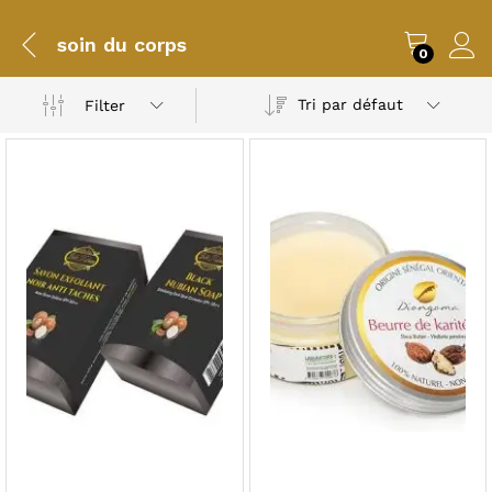
soin du corps
0
Tri par défaut
Filter