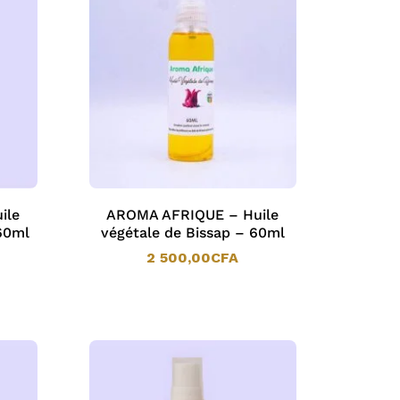
ile
AROMA AFRIQUE – Huile
60ml
végétale de Bissap – 60ml
2 500,00
CFA
2 500,00
CFA