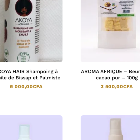
KOYA HAIR Shampoing à
AROMA AFRIQUE – Beur
uile de Bissap et Palmiste
cacao pur – 100g
6 000,00
CFA
3 500,00
CFA
6 000,00
CFA
3 500,00
CFA