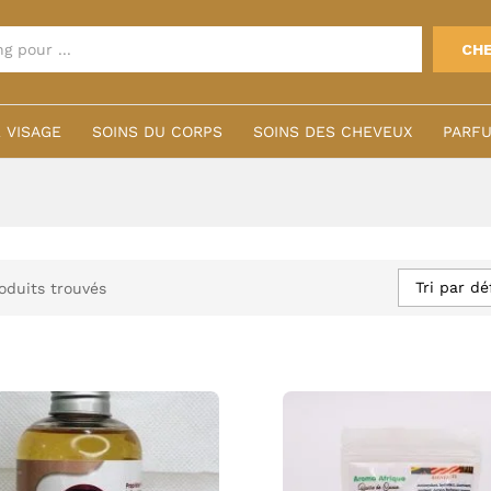
CH
 VISAGE
SOINS DU CORPS
SOINS DES CHEVEUX
PARFU
Tri par dé
oduits trouvés