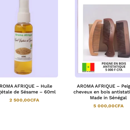
ROMA AFRIQUE – Huile
AROMA AFRIQUE – Peig
gétale de Sésame – 60ml
cheveux en bois antistat
Made in Sénégal
2 500,00
CFA
5 000,00
CFA
2 500,00
CFA
5 000,00
CFA