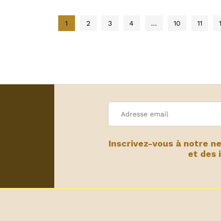
1
2
3
4
…
10
11
Inscrivez-vous à notre n
et des 