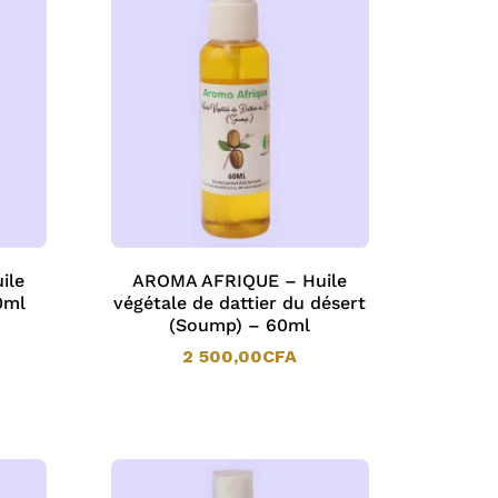
ile
AROMA AFRIQUE – Huile
0ml
végétale de dattier du désert
(Soump) – 60ml
2 500,00
CFA
2 500,00
CFA