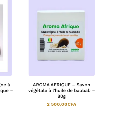
ne à
AROMA AFRIQUE – Savon
ique –
végétale à l’huile de baobab –
80g
2 500,00
CFA
2 500,00
CFA