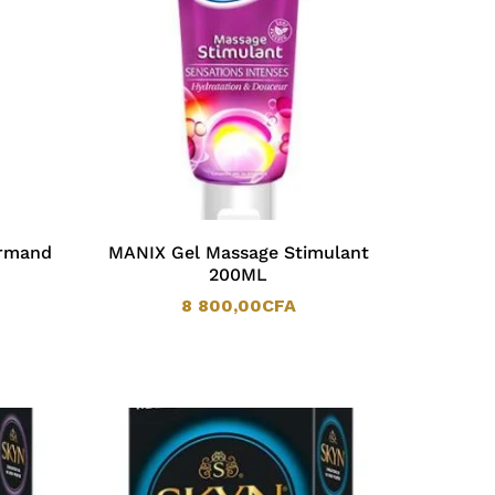
urmand
MANIX Gel Massage Stimulant
200ML
8 800,00
CFA
8 800,00
CFA