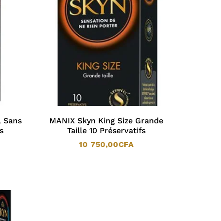
l Sans
MANIX Skyn King Size Grande
s
Taille 10 Préservatifs
10 750,00
CFA
10 750,00
CFA