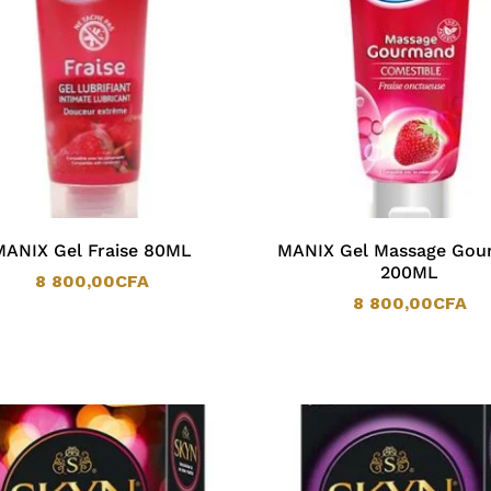
MANIX Gel Fraise 80ML
MANIX Gel Massage Go
200ML
8 800,00
CFA
8 800,00
CFA
8 800,00
CFA
8 800,00
CFA