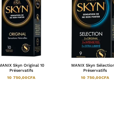
MANIX Skyn Original 10
MANIX Skyn Sélectio
Préservatifs
Préservatifs
10 750,00
CFA
10 750,00
CFA
10 750,00
CFA
10 750,00
CFA