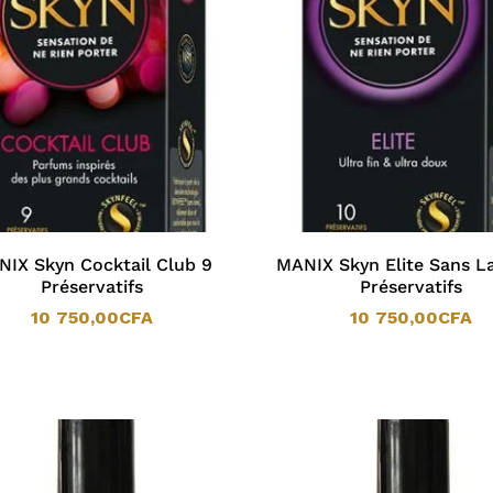
IX Skyn Cocktail Club 9
MANIX Skyn Elite Sans La
Préservatifs
Préservatifs
10 750,00
CFA
10 750,00
CFA
10 750,00
CFA
10 750,00
CFA