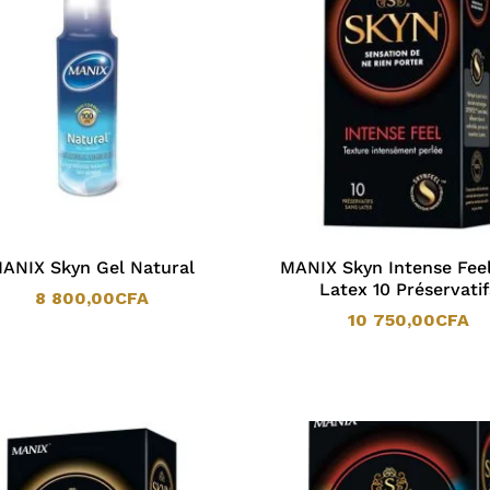
ANIX Skyn Gel Natural
MANIX Skyn Intense Fee
Latex 10 Préservatif
8 800,00
CFA
10 750,00
CFA
8 800,00
CFA
10 750,00
CFA