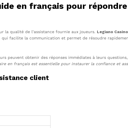
luide en français pour répondr
 la qualité de l’assistance fournie aux joueurs.
Legiano Casino 
e qui facilite la communication et permet de résoudre rapidemen
eurs peuvent obtenir des réponses immédiates à leurs questions, q
re en français est essentielle pour instaurer la confiance et as
sistance client