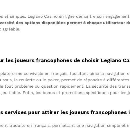
s et simples, Legiano Casino en ligne démontre son engagement 
iversité des options disponibles permet à chaque utilisateur de
t agréable.
r les joueurs francophones de choisir Legiano Cas
lateforme conviviale en français, facilitant ainsi la navigation
à sous, la roulette ou le poker, permet de répondre à différentes 
on de tout problème ou question rapidement. La sécurité des tran
jeu fiable. Enfin, les bonus et promotions spécifiques pour les 
 services pour attirer les joueurs francophones 
nt traduite en français, permettant une navigation simple et int