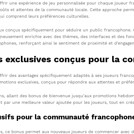
ffrir une expérience de jeu personnalisée pour chaque joueur f
goûts et attentes de la communauté locale. Cette approche permet
qui comprend leurs préférences culturelles.
eux conçus spécifiquement pour séduire un public francophone. Q
gneusement enrichie avec des thèmes, des interfaces et des fonc
ophones, renforçant ainsi le sentiment de proximité et d’engage
s exclusives conçus pour la
frir des avantages spécifiquement adaptés à ses joueurs francop
otions exclusives, conçus pour répondre aux attentes et préfér
ions, allant des bonus de bienvenue jusqu’aux promotions hebdom
it par une meilleure valeur ajoutée pour les joueurs, tout en cr
usifs pour la communauté francophon
is, ce bonus permet aux nouveaux joueurs de commencer avec de