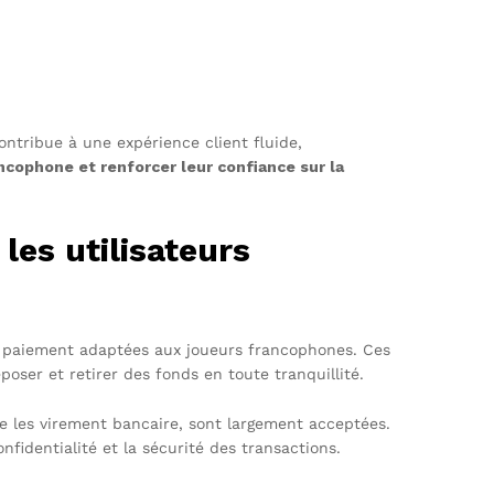
ontribue à une expérience client fluide,
rancophone et renforcer leur confiance sur la
es utilisateurs
de paiement adaptées aux joueurs francophones. Ces
poser et retirer des fonds en toute tranquillité.
ue les virement bancaire, sont largement acceptées.
identialité et la sécurité des transactions.