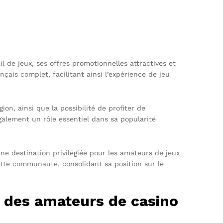
 de jeux, ses offres promotionnelles attractives et
çais complet, facilitant ainsi l’expérience de jeu
on, ainsi que la possibilité de profiter de
également un rôle essentiel dans sa popularité
une destination privilégiée pour les amateurs de jeux
tte communauté, consolidant sa position sur le
s des amateurs de casino