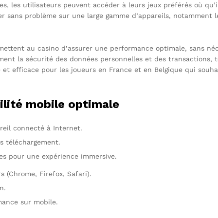
s, les utilisateurs peuvent accéder à leurs jeux préférés où qu’
er sans problème sur une large gamme d’appareils, notamment le
ettent au casino d’assurer une performance optimale, sans nécess
ment la sécurité des données personnelles et des transactions, t
e et efficace pour les joueurs en France et en Belgique qui souha
lité mobile optimale
eil connecté à Internet.
s téléchargement.
les pour une expérience immersive.
s (Chrome, Firefox, Safari).
n.
mance sur mobile.