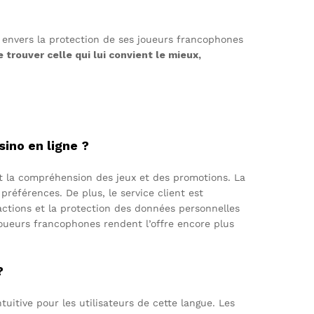
envers la protection de ses joueurs francophones
 trouver celle qui lui convient le mieux,
ino en ligne ?
 et la compréhension des jeux et des promotions. La
préférences. De plus, le service client est
sactions et la protection des données personnelles
joueurs francophones rendent l’offre encore plus
?
uitive pour les utilisateurs de cette langue. Les