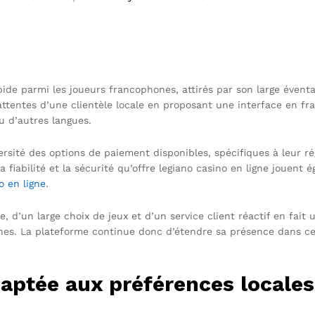
de parmi les joueurs francophones, attirés par son large éventail
ttentes d’une clientèle locale en proposant une interface en fran
ou d’autres langues.
rsité des options de paiement disponibles, spécifiques à leur régi
fiabilité et la sécurité qu’offre legiano casino en ligne jouent 
o en ligne
.
 d’un large choix de jeux et d’un service client réactif en fait 
nes. La plateforme continue donc d’étendre sa présence dans ce
daptée aux préférences locale