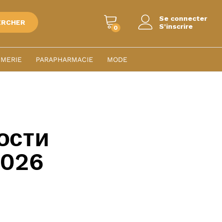
Se connecter
ERCHER
S'inscrire
0
MERIE
PARAPHARMACIE
MODE
ости
2026