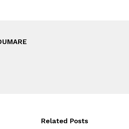
SOUMARE
Related Posts