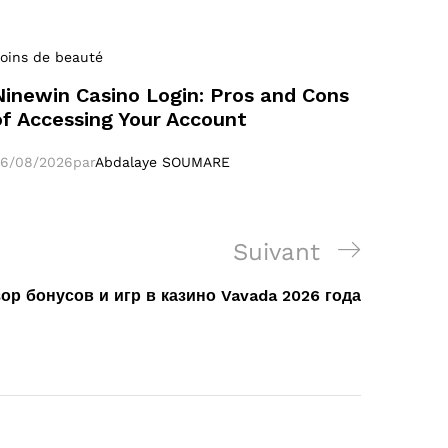
oins de beauté
Ninewin Casino Login: Pros and Cons
of Accessing Your Account
6/08/2026
par
Abdalaye SOUMARE
Poste
Suivant
Suivant
ор бонусов и игр в казино Vavada 2026 года