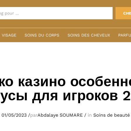
CH
 VISAGE
SOINS DU CORPS
SOINS DES CHEVEUX
PARFU
ко казино особенн
усы для игроков 
01/05/2023
/
par
Abdalaye SOUMARE
/
in
Soins de beauté