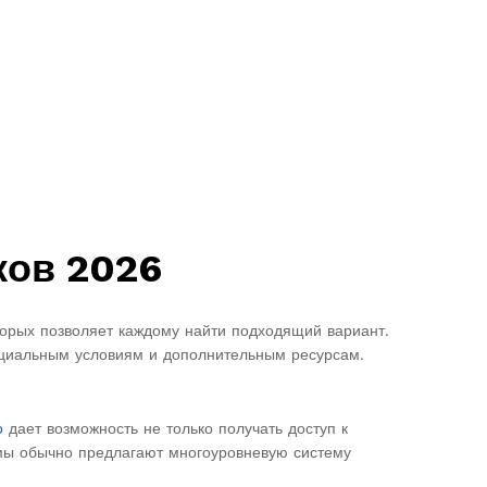
ков 2026
орых позволяет каждому найти подходящий вариант.
ециальным условиям и дополнительным ресурсам.
о
дает возможность не только получать доступ к
рмы обычно предлагают многоуровневую систему