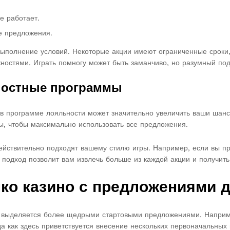
е работает.
е предложения.
выполнение условий. Некоторые акции имеют ограниченные сроки,
жностями. Играть помногу может быть заманчиво, но разумный под
ьностные программы
 в программе лояльности может значительно увеличить ваши шан
ы, чтобы максимально использовать все предложения.
действительно подходят вашему стилю игры. Например, если вы п
подход позволит вам извлечь больше из каждой акции и получить 
ко казино с предложениями д
 выделяется более щедрыми стартовыми предложениями. Наприме
а как здесь приветствуется внесение нескольких первоначальных