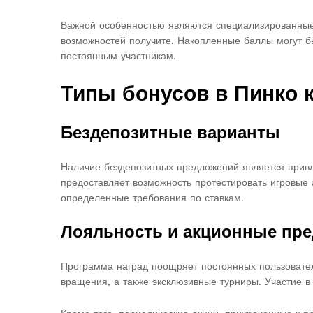
Важной особенностью являются специализированные
возможностей получите. Накопленные баллы могут б
постоянным участникам.
Типы бонусов в Пинко к
Бездепозитные варианты
Наличие бездепозитных предложений является привл
предоставляет возможность протестировать игровые а
определенные требования по ставкам.
Лояльность и акционные пр
Программа наград поощряет постоянных пользователе
вращения, а также эксклюзивные турниры. Участие в