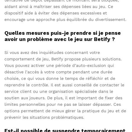
tentative de dépôt dépassant ce montant sera bloquée,
aidant ainsi à maîtriser ses dépenses liées au jeu. Ce
dispositif aide à éviter des dépenses excessives et
encourage une approche plus équilibrée du divertissement.
Quelles mesures puis-je prendre si je pense
avoir un problème avec le jeu sur Betify ?
Si vous avez des inquiétudes concernant votre
comportement de jeu, Betify propose plusieurs solutions.
Vous pouvez activer une période d’auto-exclusion qui
désactive l’accès à votre compte pendant une durée
choisie, ce qui vous donne le temps de réfléchir et de
reprendre le contrôle. Il est aussi conseillé de contacter le
service client ou une organisation spécialisée dans le
soutien aux joueurs. De plus, il est important de fixer des
limites personnelles pour ne pas se laisser dépasser. Ces
options permettent de mieux gérer la pratique du jeu et de
prévenir les situations problématiques.
Est-il possible de suspendre temporairement