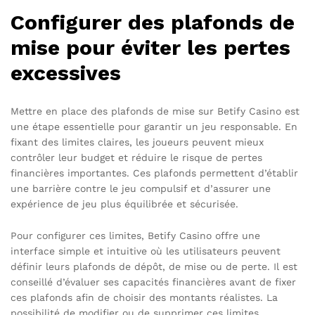
Configurer des plafonds de
mise pour éviter les pertes
excessives
Mettre en place des plafonds de mise sur Betify Casino est
une étape essentielle pour garantir un jeu responsable. En
fixant des limites claires, les joueurs peuvent mieux
contrôler leur budget et réduire le risque de pertes
financières importantes. Ces plafonds permettent d’établir
une barrière contre le jeu compulsif et d’assurer une
expérience de jeu plus équilibrée et sécurisée.
Pour configurer ces limites, Betify Casino offre une
interface simple et intuitive où les utilisateurs peuvent
définir leurs plafonds de dépôt, de mise ou de perte. Il est
conseillé d’évaluer ses capacités financières avant de fixer
ces plafonds afin de choisir des montants réalistes. La
possibilité de modifier ou de supprimer ces limites