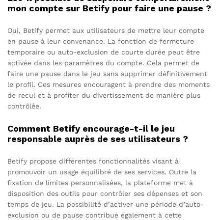
mon compte sur Betify pour faire une pause ?
Oui, Betify permet aux utilisateurs de mettre leur compte
en pause à leur convenance. La fonction de fermeture
temporaire ou auto-exclusion de courte durée peut être
activée dans les paramètres du compte. Cela permet de
faire une pause dans le jeu sans supprimer définitivement
le profil. Ces mesures encouragent à prendre des moments
de recul et à profiter du divertissement de manière plus
contrôlée.
Comment Betify encourage-t-il le jeu
responsable auprès de ses utilisateurs ?
Betify propose différentes fonctionnalités visant à
promouvoir un usage équilibré de ses services. Outre la
fixation de limites personnalisées, la plateforme met à
disposition des outils pour contrôler ses dépenses et son
temps de jeu. La possibilité d’activer une période d’auto-
exclusion ou de pause contribue également à cette