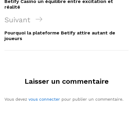
Betify Casino un équilibre entre excitation et
l’article
réalité
Poste
Suivant
Suivant
Pourquoi la plateforme Betify attire autant de
joueurs
Laisser un commentaire
Vous devez
vous connecter
pour publier un commentaire.