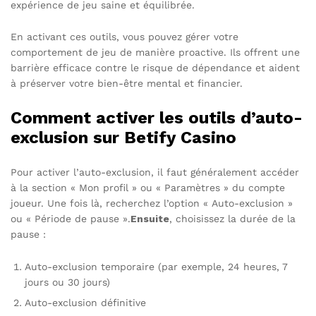
expérience de jeu saine et équilibrée.
En activant ces outils, vous pouvez gérer votre
comportement de jeu de manière proactive. Ils offrent une
barrière efficace contre le risque de dépendance et aident
à préserver votre bien-être mental et financier.
Comment activer les outils d’auto-
exclusion sur Betify Casino
Pour activer l’auto-exclusion, il faut généralement accéder
à la section « Mon profil » ou « Paramètres » du compte
joueur. Une fois là, recherchez l’option « Auto-exclusion »
ou « Période de pause ».
Ensuite
, choisissez la durée de la
pause :
Auto-exclusion temporaire (par exemple, 24 heures, 7
jours ou 30 jours)
Auto-exclusion définitive