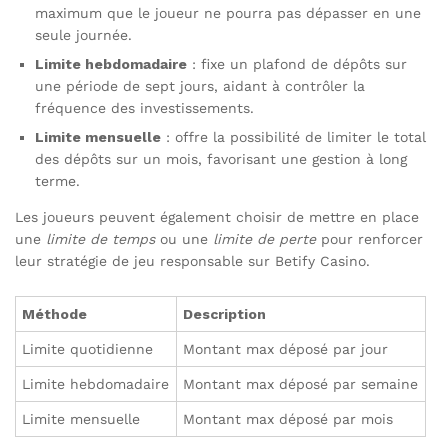
maximum que le joueur ne pourra pas dépasser en une
seule journée.
Limite hebdomadaire
: fixe un plafond de dépôts sur
une période de sept jours, aidant à contrôler la
fréquence des investissements.
Limite mensuelle
: offre la possibilité de limiter le total
des dépôts sur un mois, favorisant une gestion à long
terme.
Les joueurs peuvent également choisir de mettre en place
une
limite de temps
ou une
limite de perte
pour renforcer
leur stratégie de jeu responsable sur Betify Casino.
Méthode
Description
Limite quotidienne
Montant max déposé par jour
Limite hebdomadaire
Montant max déposé par semaine
Limite mensuelle
Montant max déposé par mois