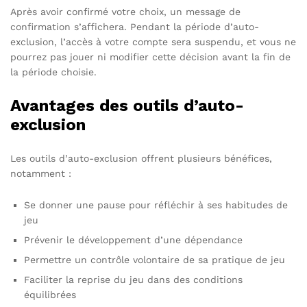
Après avoir confirmé votre choix, un message de
confirmation s’affichera. Pendant la période d’auto-
exclusion, l’accès à votre compte sera suspendu, et vous ne
pourrez pas jouer ni modifier cette décision avant la fin de
la période choisie.
Avantages des outils d’auto-
exclusion
Les outils d’auto-exclusion offrent plusieurs bénéfices,
notamment :
Se donner une pause pour réfléchir à ses habitudes de
jeu
Prévenir le développement d’une dépendance
Permettre un contrôle volontaire de sa pratique de jeu
Faciliter la reprise du jeu dans des conditions
équilibrées