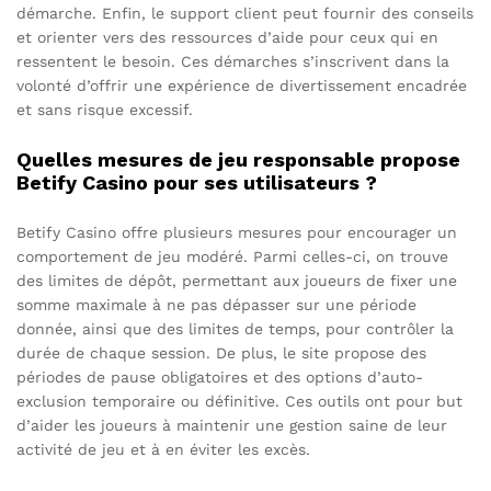
démarche. Enfin, le support client peut fournir des conseils
et orienter vers des ressources d’aide pour ceux qui en
ressentent le besoin. Ces démarches s’inscrivent dans la
volonté d’offrir une expérience de divertissement encadrée
et sans risque excessif.
Quelles mesures de jeu responsable propose
Betify Casino pour ses utilisateurs ?
Betify Casino offre plusieurs mesures pour encourager un
comportement de jeu modéré. Parmi celles-ci, on trouve
des limites de dépôt, permettant aux joueurs de fixer une
somme maximale à ne pas dépasser sur une période
donnée, ainsi que des limites de temps, pour contrôler la
durée de chaque session. De plus, le site propose des
périodes de pause obligatoires et des options d’auto-
exclusion temporaire ou définitive. Ces outils ont pour but
d’aider les joueurs à maintenir une gestion saine de leur
activité de jeu et à en éviter les excès.