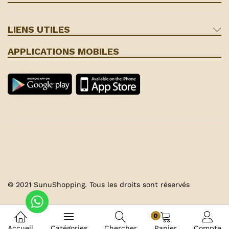
LIENS UTILES
APPLICATIONS MOBILES
© 2021 SunuShopping. Tous les droits sont réservés
0
Accueil
Catégories
Chercher
Panier
Compte