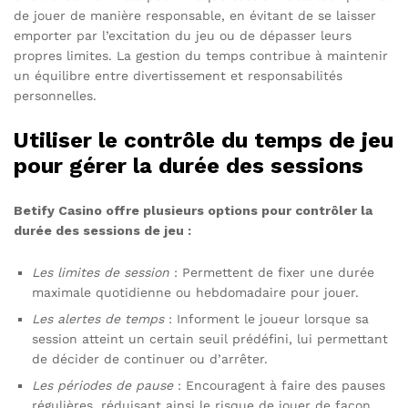
de jouer de manière responsable, en évitant de se laisser
emporter par l’excitation du jeu ou de dépasser leurs
propres limites. La gestion du temps contribue à maintenir
un équilibre entre divertissement et responsabilités
personnelles.
Utiliser le contrôle du temps de jeu
pour gérer la durée des sessions
Betify Casino offre plusieurs options pour contrôler la
durée des sessions de jeu :
Les limites de session
: Permettent de fixer une durée
maximale quotidienne ou hebdomadaire pour jouer.
Les alertes de temps
: Informent le joueur lorsque sa
session atteint un certain seuil prédéfini, lui permettant
de décider de continuer ou d’arrêter.
Les périodes de pause
: Encouragent à faire des pauses
régulières, réduisant ainsi le risque de jouer de façon