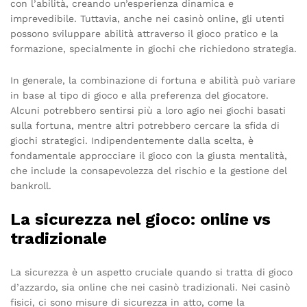
con l’abilità, creando un’esperienza dinamica e
imprevedibile. Tuttavia, anche nei casinò online, gli utenti
possono sviluppare abilità attraverso il gioco pratico e la
formazione, specialmente in giochi che richiedono strategia.
In generale, la combinazione di fortuna e abilità può variare
in base al tipo di gioco e alla preferenza del giocatore.
Alcuni potrebbero sentirsi più a loro agio nei giochi basati
sulla fortuna, mentre altri potrebbero cercare la sfida di
giochi strategici. Indipendentemente dalla scelta, è
fondamentale approcciare il gioco con la giusta mentalità,
che include la consapevolezza del rischio e la gestione del
bankroll.
La sicurezza nel gioco: online vs
tradizionale
La sicurezza è un aspetto cruciale quando si tratta di gioco
d’azzardo, sia online che nei casinò tradizionali. Nei casinò
fisici, ci sono misure di sicurezza in atto, come la