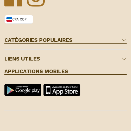
CFA XOF
CATÉGORIES POPULAIRES
LIENS UTILES
APPLICATIONS MOBILES