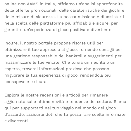
online non AAMS in Italia, offriamo un’analisi approfondita
delle offerte promozionali, delle caratteristiche dei giochi e
delle misure di sicurezza. La nostra missione è di assisterti
nella scelta delle piattaforme più affidabili e sicure, per
garantire un’esperienza di gioco positiva e divertente.
Inoltre, il nostro portale propone risorse utili per
ottimizzare il tuo approccio al gioco, fornendo consigli per
una gestione responsabile del bankroll e suggerimenti per
massimizzare le tue vincite. Che tu sia un neofita o un
esperto, troverai informazioni preziose che possono
migliorare la tua esperienza di gioco, rendendola più
consapevole e sicura.
Esplora le nostre recensioni e articoli per rimanere
aggiornato sulle ultime novità e tendenze del settore. Siamo
qui per supportarti nel tuo viaggio nel mondo del gioco
d’azzardo, assicurandoti che tu possa fare scelte informate
e divertenti.