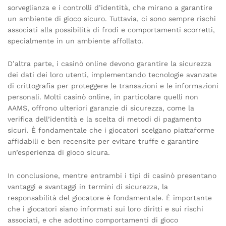
sorveglianza e i controlli d’identità, che mirano a garantire
un ambiente di gioco sicuro. Tuttavia, ci sono sempre rischi
associati alla possibilità di frodi e comportamenti scorretti,
specialmente in un ambiente affollato.
D’altra parte, i casinò online devono garantire la sicurezza
dei dati dei loro utenti, implementando tecnologie avanzate
di crittografia per proteggere le transazioni e le informazioni
personali. Molti casinò online, in particolare quelli non
AAMS, offrono ulteriori garanzie di sicurezza, come la
verifica dell’identità e la scelta di metodi di pagamento
sicuri. È fondamentale che i giocatori scelgano piattaforme
affidabili e ben recensite per evitare truffe e garantire
un’esperienza di gioco sicura.
In conclusione, mentre entrambi i tipi di casinò presentano
vantaggi e svantaggi in termini di sicurezza, la
responsabilità del giocatore è fondamentale. È importante
che i giocatori siano informati sui loro diritti e sui rischi
associati, e che adottino comportamenti di gioco