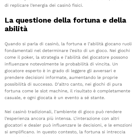
di replicare l’energia dei casinò fisici.
La questione della fortuna e della
abilità
Quando si parla di casinò, la fortuna e l’abilità giocano ruoli
fondamentali nel determinare l’esito di un gioco. Nei giochi
come il poker, la strategia e l’abilità del giocatore possono
influenzare notevolmente le probabilità di vincita. Un
giocatore esperto è in grado di leggere gli avversari e
prendere decisioni informate, aumentando le proprie
possibilità di successo. D’altro canto, nei giochi di pura
fortuna come le slot machine, il risultato è completamente
casuale, e ogni giocata è un evento a sé stante.
Nei casinò tradizionali, l’ambiente di gioco può rendere
l’esperienza ancora più intensa. L’interazione con altri
giocatori e dealer può influenzare le decisioni, e le emozioni
si amplificano. In questo contesto, la fortuna si intreccia