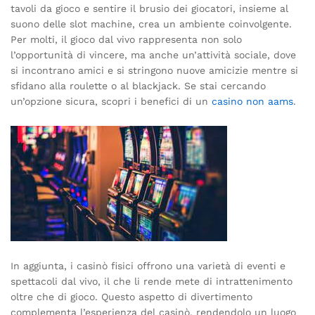
tavoli da gioco e sentire il brusio dei giocatori, insieme al
suono delle slot machine, crea un ambiente coinvolgente.
Per molti, il gioco dal vivo rappresenta non solo
l’opportunità di vincere, ma anche un’attività sociale, dove
si incontrano amici e si stringono nuove amicizie mentre si
sfidano alla roulette o al blackjack. Se stai cercando
un’opzione sicura, scopri i benefici di un
casino non aams
.
In aggiunta, i casinò fisici offrono una varietà di eventi e
spettacoli dal vivo, il che li rende mete di intrattenimento
oltre che di gioco. Questo aspetto di divertimento
complementa l’esperienza del casinò, rendendolo un luogo