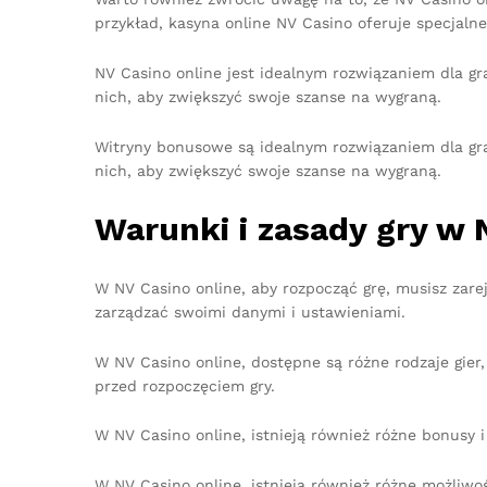
przykład, kasyna online NV Casino oferuje specjaln
NV Casino online jest idealnym rozwiązaniem dla gr
nich, aby zwiększyć swoje szanse na wygraną.
Witryny bonusowe są idealnym rozwiązaniem dla gra
nich, aby zwiększyć swoje szanse na wygraną.
Warunki i zasady gry w 
W NV Casino online, aby rozpocząć grę, musisz zare
zarządzać swoimi danymi i ustawieniami.
W NV Casino online, dostępne są różne rodzaje gier,
przed rozpoczęciem gry.
W NV Casino online, istnieją również różne bonusy 
W NV Casino online, istnieją również różne możliwo