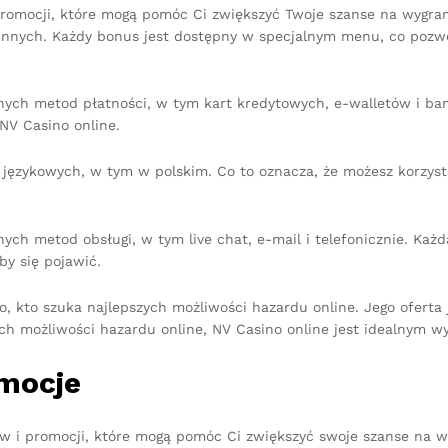
promocji, które mogą pomóc Ci zwiększyć Twoje szanse na wygra
 innych. Każdy bonus jest dostępny w specjalnym menu, co pozwo
nych metod płatności, w tym kart kredytowych, e-walletów i ba
NV Casino online.
 językowych, w tym w polskim. Co to oznacza, że możesz korzyst
ych metod obsługi, w tym live chat, e-mail i telefonicznie. Każd
y się pojawić.
, kto szuka najlepszych możliwości hazardu online. Jego oferta 
zych możliwości hazardu online, NV Casino online jest idealnym 
mocje
ów i promocji, które mogą pomóc Ci zwiększyć swoje szanse na w