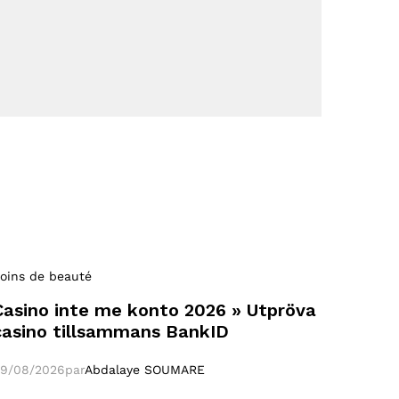
oins de beauté
Casino inte me konto 2026 » Utpröva
casino tillsammans BankID
9/08/2026
par
Abdalaye SOUMARE