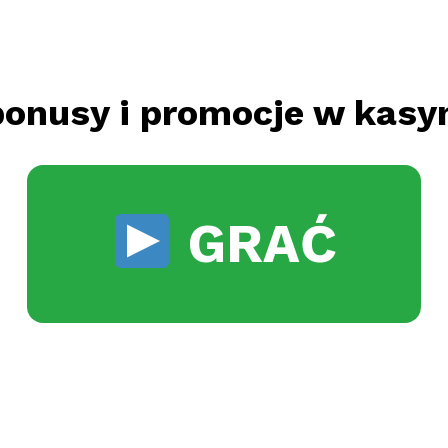
bonusy i promocje w kasyn
GRAĆ