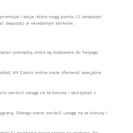
e promocje i akcje, które mogą pomóc Ci zwiększyć
nać depozytu w określonym terminie.
ostaci pieniędzy, które są dodawane do Twojego
ykład, NV Casino online może oferować specjalne
rto zwrócić uwagę na te bonusy i skorzystać z
ygraną. Dlatego warto zwrócić uwagę na te bonusy i
pomóc Ci zwiększyć swoje szanse na wygraną. Na