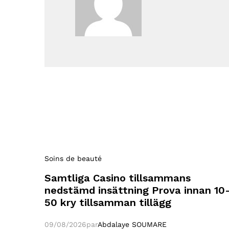
Soins de beauté
Samtliga Casino tillsammans
nedstämd insättning Prova innan 10
50 kry tillsamman tillägg
09/08/2026
par
Abdalaye SOUMARE