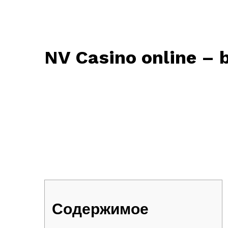
NV Casino online – 
Содержимое