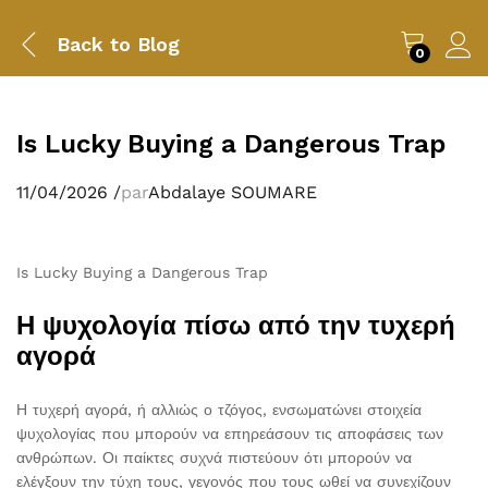
Back to
Blog
0
Is Lucky Buying a Dangerous Trap
11/04/2026
/
par
Abdalaye SOUMARE
Is Lucky Buying a Dangerous Trap
Η ψυχολογία πίσω από την τυχερή
αγορά
Η τυχερή αγορά, ή αλλιώς ο τζόγος, ενσωματώνει στοιχεία
ψυχολογίας που μπορούν να επηρεάσουν τις αποφάσεις των
ανθρώπων. Οι παίκτες συχνά πιστεύουν ότι μπορούν να
ελέγξουν την τύχη τους, γεγονός που τους ωθεί να συνεχίζουν