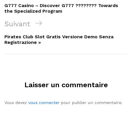
de
précédent
G777 Casino – Discover G777 ???????? Towards
l’article
the Specialized Program
Poste
Suivant
Suivant
Pirates Club Slot Gratis Versione Demo Senza
Registrazione »
Laisser un commentaire
Vous devez
vous connecter
pour publier un commentaire.