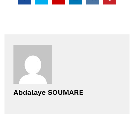
Abdalaye SOUMARE