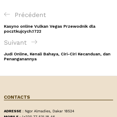
Navigation
Poste
Précédent
de
précédent
Kasyno online Vulkan Vegas Przewodnik dla
l’article
pocztkujcych.1722
Poste
Suivant
Suivant
Judi Online, Kenali Bahaya, Ciri-Ciri Kecanduan, dan
Penanganannya
CONTACTS
ADRESSE
: Ngor Almadies, Dakar 18524
MOBILE
: (+221) 77 531 18 46