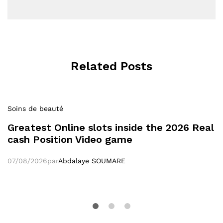
Related Posts
Soins de beauté
Greatest Online slots inside the 2026 Real
cash Position Video game
07/08/2026
par
Abdalaye SOUMARE