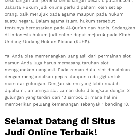
kesenangan dan potensi kemenangan besar. Liputan6.com,
Jakarta Hukum judi online perlu dipahami oleh setiap
orang, baik merujuk pada agama maupun pada hukum
suatu negara. Dalam agama Islam, hukum tersebut
tentunya berdasarkan pada Al-Qur’an dan hadis. Sedangkan
di Indonesia hukum judi online dapat mejuruk pada Kitab
Undang-Undang Hukum Pidana (KUHP).
Ya, Anda bisa memenangkan uang asli dari permainan slot
namun Anda juga harus memasang taruhan slot
menggunakan uang asli. Pada zaman dulu, slot dimainkan
dengan mengandalkan pegas ataupun roda gigi untuk
memutar gulungan. Dengan sistem yang lebih mudah
dipahami, umumnya slot zaman dulu dilengkapi dengan 3
gulungan yang terdiri dari 10 simbol, di mana hal ini
memberikan peluang kemenangan sebanyak 1 banding 10.
‌Selamat Datang di Situs
Judi Online Terbaik!‌