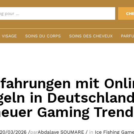
CH
 VISAGE
SOINS DU CORPS
SOINS DES CHEVEUX
PARFU
rfahrungen mit Onli
geln in Deutschland
neuer Gaming Trend
20/03/2026
/
par
Abdalaye SOUMARE
/
in
Ice Fishing Gam