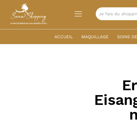
TOUTES
ACCUEIL
MAQUILLAGE
SOINS DE
E
Eisan