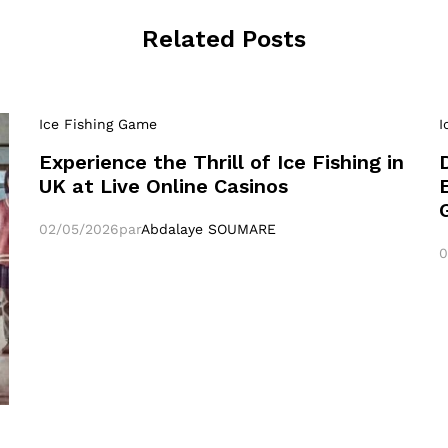
Related Posts
Ice Fishing Game
I
Experience the Thrill of Ice Fishing in
UK at Live Online Casinos
02/05/2026
par
Abdalaye SOUMARE
0