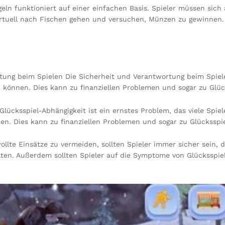
ngeln funktioniert auf einer einfachen Basis. Spieler müssen si
irtuell nach Fischen gehen und versuchen, Münzen zu gewinnen.
ung beim Spielen Die Sicherheit und Verantwortung beim Spiele
en können. Dies kann zu finanziellen Problemen und sogar zu Glü
lücksspiel-Abhängigkeit ist ein ernstes Problem, das viele Spiel
nen. Dies kann zu finanziellen Problemen und sogar zu Glücksspi
e Einsätze zu vermeiden, sollten Spieler immer sicher sein, das
lten. Außerdem sollten Spieler auf die Symptome von Glücksspie