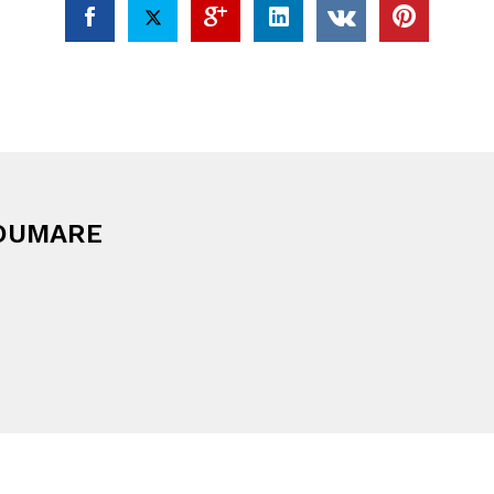
SOUMARE