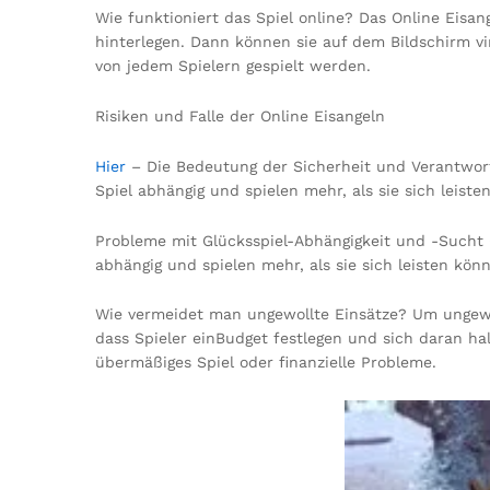
Wie funktioniert das Spiel online? Das Online Eisa
hinterlegen. Dann können sie auf dem Bildschirm v
von jedem Spielern gespielt werden.
Risiken und Falle der Online Eisangeln
Hier
– Die Bedeutung der Sicherheit und Verantwort
Spiel abhängig und spielen mehr, als sie sich leist
Probleme mit Glücksspiel-Abhängigkeit und -Sucht G
abhängig und spielen mehr, als sie sich leisten kön
Wie vermeidet man ungewollte Einsätze? Um ungewollt
dass Spieler einBudget festlegen und sich daran ha
übermäßiges Spiel oder finanzielle Probleme.