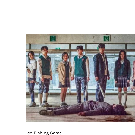
Ice Fishing Game