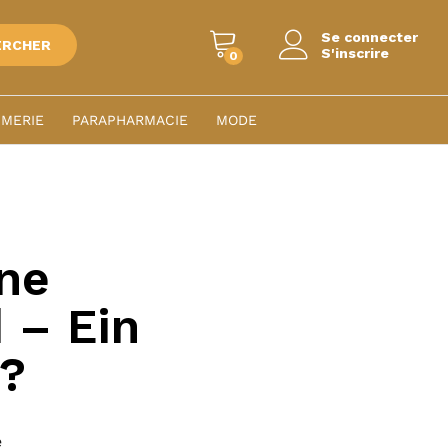
Se connecter
ERCHER
S'inscrire
0
MERIE
PARAPHARMACIE
MODE
ne
 – Ein
?
e