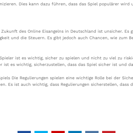
izieren. Dies kann dazu führen, dass das Spiel populärer wird 
ukunft des Online Eisangelns in Deutschland ist unsicher. Es gi
igkeit und die Steuern. Es gibt jedoch auch Chancen, wie zum Bei
eler ist es wichtig, sicher zu spielen und nicht zu viel zu riski
ist es wichtig, sicherzustellen, dass das Spiel sicher ist und das
piels Die Regulierungen spielen eine wichtige Rolle bei der Sicher
eren. Es ist auch wichtig, dass Regulierungen sicherstellen, dass 