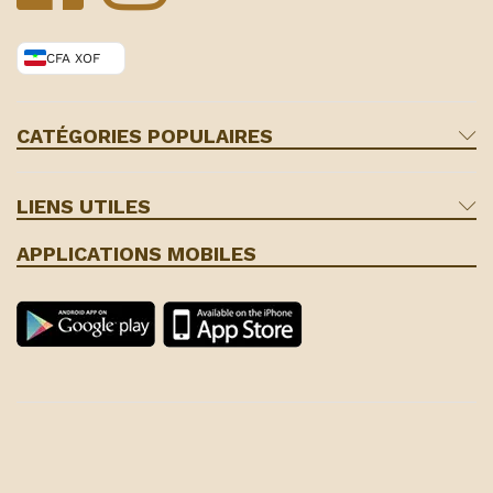
CFA XOF
CATÉGORIES POPULAIRES
LIENS UTILES
APPLICATIONS MOBILES