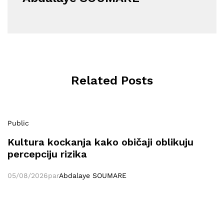
Related Posts
Public
Kultura kockanja kako običaji oblikuju
percepciju rizika
05/08/2026
par
Abdalaye SOUMARE