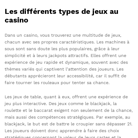
Les différents types de jeux au
casino
Dans un casino, vous trouverez une multitude de jeux,
chacun avec ses propres caractéristiques. Les machines à
sous sont sans doute les plus populaires, grâce à leur
simplicité et à leurs jackpots attractifs. Elles offrent une
expérience de jeu rapide et dynamique, souvent avec des
thèmes variés qui captivent l’attention des joueurs. Les
débutants apprécieront leur accessibilité, car il suffit de
faire tourner les rouleaux pour tenter sa chance.
Les jeux de table, quant à eux, offrent une expérience de
jeu plus interactive. Des jeux comme le blackjack, la
roulette et le baccarat exigent non seulement de la chance,
mais aussi des compétences stratégiques. Par exemple, au
blackjack, le but est de battre le croupier sans dépasser 21.
Les joueurs doivent donc apprendre à faire des choix
stratégiques concernant la valeur de leurs cartes et la