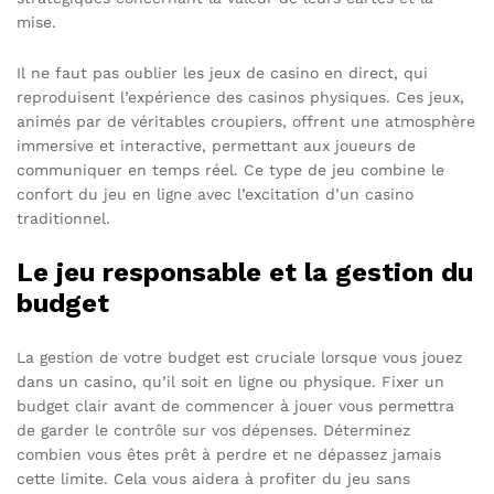
mise.
Il ne faut pas oublier les jeux de casino en direct, qui
reproduisent l’expérience des casinos physiques. Ces jeux,
animés par de véritables croupiers, offrent une atmosphère
immersive et interactive, permettant aux joueurs de
communiquer en temps réel. Ce type de jeu combine le
confort du jeu en ligne avec l’excitation d’un casino
traditionnel.
Le jeu responsable et la gestion du
budget
La gestion de votre budget est cruciale lorsque vous jouez
dans un casino, qu’il soit en ligne ou physique. Fixer un
budget clair avant de commencer à jouer vous permettra
de garder le contrôle sur vos dépenses. Déterminez
combien vous êtes prêt à perdre et ne dépassez jamais
cette limite. Cela vous aidera à profiter du jeu sans