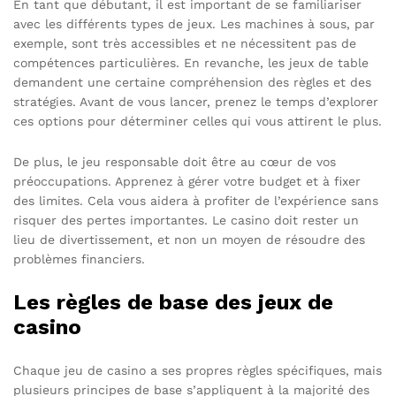
En tant que débutant, il est important de se familiariser
avec les différents types de jeux. Les machines à sous, par
exemple, sont très accessibles et ne nécessitent pas de
compétences particulières. En revanche, les jeux de table
demandent une certaine compréhension des règles et des
stratégies. Avant de vous lancer, prenez le temps d’explorer
ces options pour déterminer celles qui vous attirent le plus.
De plus, le jeu responsable doit être au cœur de vos
préoccupations. Apprenez à gérer votre budget et à fixer
des limites. Cela vous aidera à profiter de l’expérience sans
risquer des pertes importantes. Le casino doit rester un
lieu de divertissement, et non un moyen de résoudre des
problèmes financiers.
Les règles de base des jeux de
casino
Chaque jeu de casino a ses propres règles spécifiques, mais
plusieurs principes de base s’appliquent à la majorité des