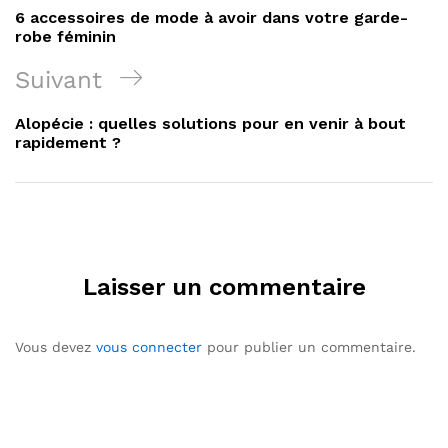
de
précédent
6 accessoires de mode à avoir dans votre garde-
l’article
robe féminin
Poste
Suivant
Suivant
Alopécie : quelles solutions pour en venir à bout
rapidement ?
Laisser un commentaire
Vous devez
vous connecter
pour publier un commentaire.