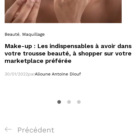
Beauté
,
Maquillage
Make-up : Les indispensables à avoir dans
votre trousse beauté, à shopper sur votre
marketplace préférée
30/01/2022
par
Alioune Antoine Diouf
Navigation
Poste
Précédent