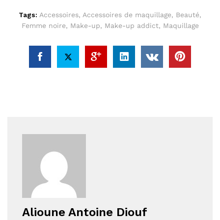
Tags:
Accessoires
,
Accessoires de maquillage
,
Beauté
,
Femme noire
,
Make-up
,
Make-up addict
,
Maquillage
Alioune Antoine Diouf