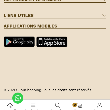
LIENS UTILES
APPLICATIONS MOBILES
© 2021 SunuShopping. Tous les droits sont réservés
0