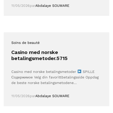
11/05/2026
par
Abdalaye SOUMARE
Soins de beauté
Casino med norske
betalingsmetoder.5715
Casino med norske betalingsmetoder
SPILLE
Содержимое Velg din favorittbetalingsside Oppdag
de beste norske betalingsmetodene…
11/05/2026
par
Abdalaye SOUMARE