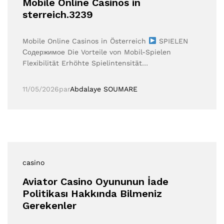
Mobile Online Casinos in
sterreich.3239
Mobile Online Casinos in Österreich
SPIELEN
Содержимое Die Vorteile von Mobil-Spielen
Flexibilität Erhöhte Spielintensität…
11/05/2026
par
Abdalaye SOUMARE
casino
Aviator Casino Oyununun İade
Politikası Hakkında Bilmeniz
Gerekenler