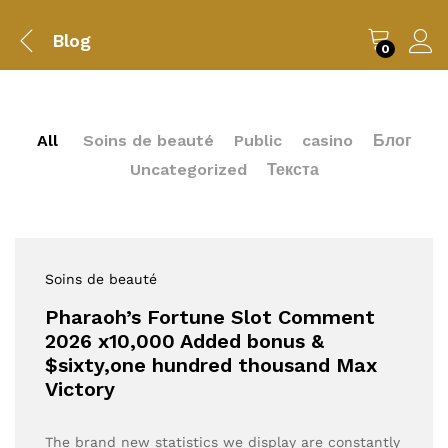
Blog
0
All
Soins de beauté
Public
casino
Блог
Uncategorized
Текста
Soins de beauté
Pharaoh’s Fortune Slot Comment
2026 x10,000 Added bonus &
$sixty,one hundred thousand Max
Victory
The brand new statistics we display are constantly