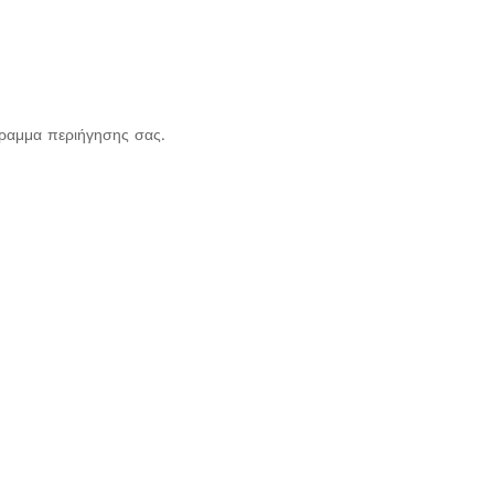
γραμμα περιήγησης σας.