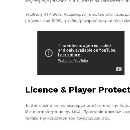
Μέγιστη αξία μπόνους: 500€, οπότε αν καταθέσετε 500
Υπόθεση RTP 96%: Αναμενόμενη απώλεια ανά περιστροφ
μπόνους των 100€, η καθαρή αναμενόμενη απώλεια είνα
Licence & Player Protec
Το Zet casino online λειτουργεί με άδεια από την Κυβέ
ίδια αυστηρότητα με την MGA. Προστασία παικτών: κρυπ
τακτικά την κατάσταση του λογαριασμού σας.