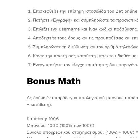
Επισκεφθείτε την επίσημη ιστοσελίδα του Zet onlin
Πατήστε «Εγγραφή» και συμπληρώστε τα προσωπικά σ
Επιλέξτε ένα username και έναν κωδικό πρόσβασης.
Αποδεχτείτε τους όρους και τις προϋποθέσεις και επ
Συμπληρώστε τη διεύθυνση και τον αριθμό τηλεφώνο
Κάντε την πρώτη σας κατάθεση μέσω του διαθέσιμ
Ενεργοποιήστε τον έλεγχο ταυτότητας δύο παραγόντω
Bonus Math
Ας δούμε ένα παράδειγμα υπολογισμού μπόνους υποδοχ
+ κατάθεση).
Κατάθεση: 100€
Μπόνους: 100€ (100% των 100€)
Σύνολο υποχρεωτικού στοιχηματισμού: (100€ + 100€) 