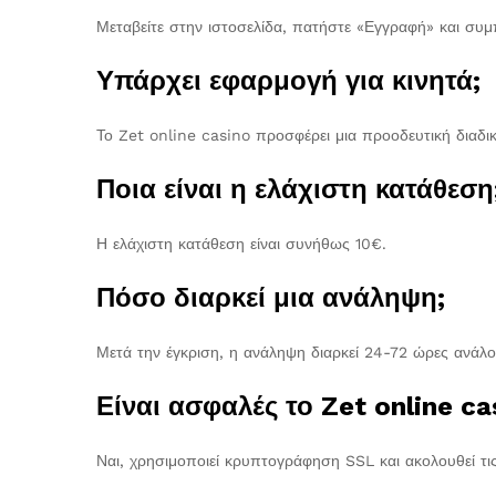
Μεταβείτε στην ιστοσελίδα, πατήστε «Εγγραφή» και συμ
Υπάρχει εφαρμογή για κινητά;
Το Zet online casino προσφέρει μια προοδευτική διαδ
Ποια είναι η ελάχιστη κατάθεση
Η ελάχιστη κατάθεση είναι συνήθως 10€.
Πόσο διαρκεί μια ανάληψη;
Μετά την έγκριση, η ανάληψη διαρκεί 24-72 ώρες ανάλο
Είναι ασφαλές το Zet online ca
Ναι, χρησιμοποιεί κρυπτογράφηση SSL και ακολουθεί τ