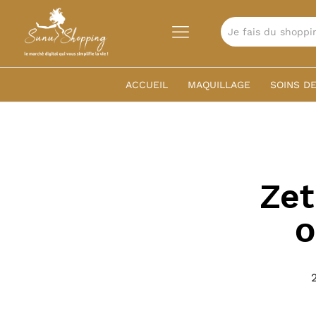
TOUTES
ACCUEIL
MAQUILLAGE
SOINS DE
Zet
ο