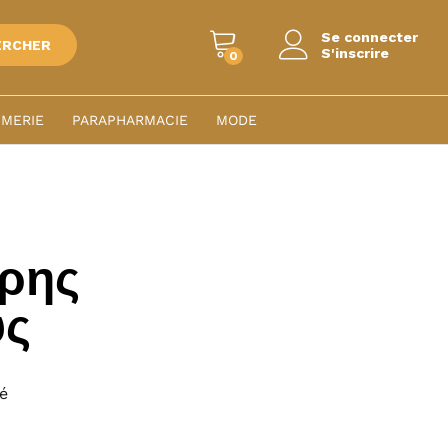
Se connecter
ERCHER
S'inscrire
0
MERIE
PARAPHARMACIE
MODE
ήρης
υς
é