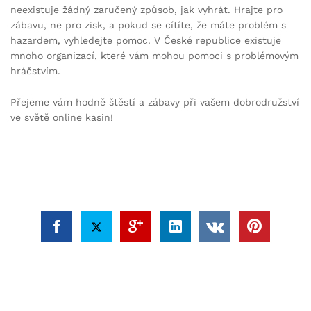
neexistuje žádný zaručený způsob, jak vyhrát. Hrajte pro
zábavu, ne pro zisk, a pokud se cítíte, že máte problém s
hazardem, vyhledejte pomoc. V České republice existuje
mnoho organizací, které vám mohou pomoci s problémovým
hráčstvím.
Přejeme vám hodně štěstí a zábavy při vašem dobrodružství
ve světě online kasin!