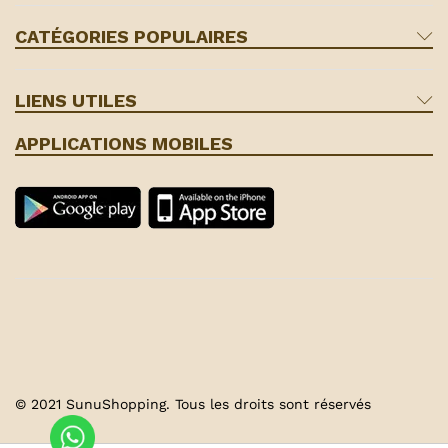
CATÉGORIES POPULAIRES
LIENS UTILES
APPLICATIONS MOBILES
© 2021 SunuShopping. Tous les droits sont réservés