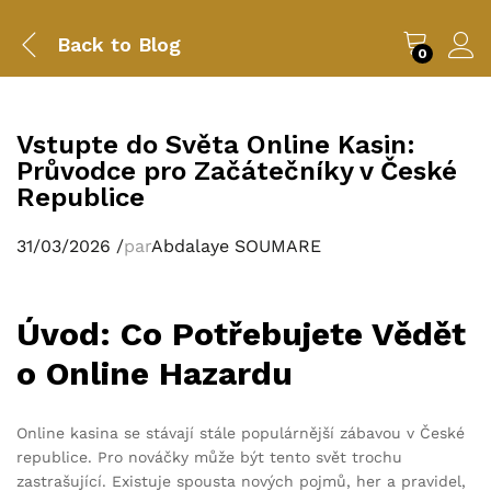
Back to
Blog
0
Vstupte do Světa Online Kasin:
Průvodce pro Začátečníky v České
Republice
31/03/2026
/
par
Abdalaye SOUMARE
Úvod: Co Potřebujete Vědět
o Online Hazardu
Online kasina se stávají stále populárnější zábavou v České
republice. Pro nováčky může být tento svět trochu
zastrašující. Existuje spousta nových pojmů, her a pravidel,