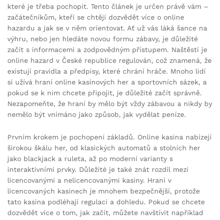
které je třeba pochopit. Tento článek je určen právě vám –
začátečníkům, kteří se chtějí dozvědět více o online
hazardu a jak se v něm orientovat. Ať už vás láká šance na
výhru, nebo jen hledáte novou formu zábavy, je důležité
začít s informacemi a zodpovědným přístupem. Naštěstí je
online hazard v České republice regulován, což znamená, že
existují pravidla a předpisy, které chrání hráče. Mnoho lidí
si užívá hraní online kasinových her a sportovních sázek, a
pokud se k nim chcete připojit, je důležité začít správně.
Nezapomeňte, že hraní by mělo být vždy zábavou a nikdy by
nemělo být vnímáno jako způsob, jak vydělat peníze.
Prvním krokem je pochopení základů. Online kasina nabízejí
širokou škálu her, od klasických automatů a stolních her
jako blackjack a ruleta, až po moderní varianty s
interaktivními prvky. Důležité je také znát rozdíl mezi
licencovanými a nelicencovanými kasiny. Hraní v
licencovaných kasinech je mnohem bezpečnější, protože
tato kasina podléhají regulaci a dohledu. Pokud se chcete
dozvědět více o tom, jak začít, můžete navštívit například