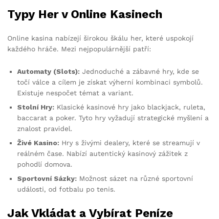
Typy Her v Online Kasinech
Online kasina nabízejí širokou škálu her, které uspokojí
každého hráče. Mezi nejpopulárnější patří:
Automaty (Slots):
Jednoduché a zábavné hry, kde se
točí válce a cílem je získat výherní kombinaci symbolů.
Existuje nespočet témat a variant.
Stolní Hry:
Klasické kasinové hry jako blackjack, ruleta,
baccarat a poker. Tyto hry vyžadují strategické myšlení a
znalost pravidel.
Živé Kasino:
Hry s živými dealery, které se streamují v
reálném čase. Nabízí autentický kasinový zážitek z
pohodlí domova.
Sportovní Sázky:
Možnost sázet na různé sportovní
události, od fotbalu po tenis.
Jak Vkládat a Vybírat Peníze