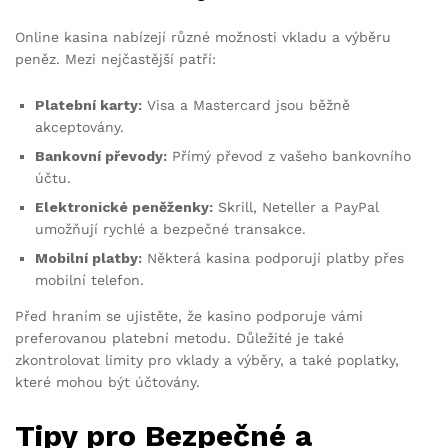
Online kasina nabízejí různé možnosti vkladu a výběru
peněz. Mezi nejčastější patří:
Platební karty:
Visa a Mastercard jsou běžně
akceptovány.
Bankovní převody:
Přímý převod z vašeho bankovního
účtu.
Elektronické peněženky:
Skrill, Neteller a PayPal
umožňují rychlé a bezpečné transakce.
Mobilní platby:
Některá kasina podporují platby přes
mobilní telefon.
Před hraním se ujistěte, že kasino podporuje vámi
preferovanou platební metodu. Důležité je také
zkontrolovat limity pro vklady a výběry, a také poplatky,
které mohou být účtovány.
Tipy pro Bezpečné a