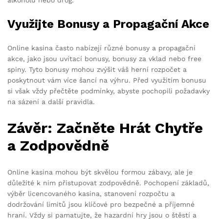
Využijte Bonusy a Propagační Akce
Online kasina často nabízejí různé bonusy a propagační
akce, jako jsou uvítací bonusy, bonusy za vklad nebo free
spiny. Tyto bonusy mohou zvýšit váš herní rozpočet a
poskytnout vám více šancí na výhru. Před využitím bonusu
si však vždy přečtěte podmínky, abyste pochopili požadavky
na sázení a další pravidla.
Závěr: Začněte Hrát Chytře
a Zodpovědně
Online kasina mohou být skvělou formou zábavy, ale je
důležité k nim přistupovat zodpovědně. Pochopení základů,
výběr licencovaného kasina, stanovení rozpočtu a
dodržování limitů jsou klíčové pro bezpečné a příjemné
hraní. Vždy si pamatujte, že hazardní hry jsou o štěstí a