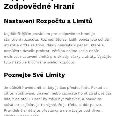
Zodpovědné Hraní
Nastavení Rozpočtu a Limitů
Nejdůležitějším pravidlem pro zodpovědné hraní je
stanovení rozpočtu. Rozhodněte se, kolik peněz jste ochotni
utratit a držte se toho. Nikdy nehrajte s penězi, které si
nemůžete dovolit prohrát. Většina online kasin nabízí
možnost nastavení limitů pro vklady, sázky a ztráty. Využijte
tyto nástroje k ochraně svého rozpočtu.
Poznejte Své Limity
Je důležité uvědomit si, kdy je čas přestat hrát. Pokud se
cítíte frustrovaní, unavení nebo začínáte honit ztráty, je čas
odejít od stolu. Hraní by mělo být zábavné, a pokud se
stává stresujícím, je to signál, že je třeba si dát pauzu.
Pravidelně si dělejte přestávky a nehrávejte pod vlivem
alkoholu nebo drog.