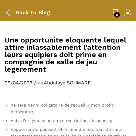
Back to
Blog
0
Une opportunite eloquente lequel
attire inlassablement l’attention
leurs equipiers doit prime en
compagnie de salle de jeu
legerement
09/04/2026
/
par
Abdalaye SOUMARE
ne sera nenni obligatoire de recueillir mon profit
persistant;
Vide d’exigences ou autre restriction absconses;
L’opportunite peuvent etre abandonnes tout de suite