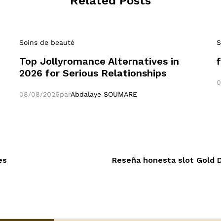
Related Posts
Soins de beauté
S
Top Jollyromance Alternatives in
2026 for Serious Relationships
0
08/08/2026
par
Abdalaye SOUMARE
es
Reseña honesta slot Gold D