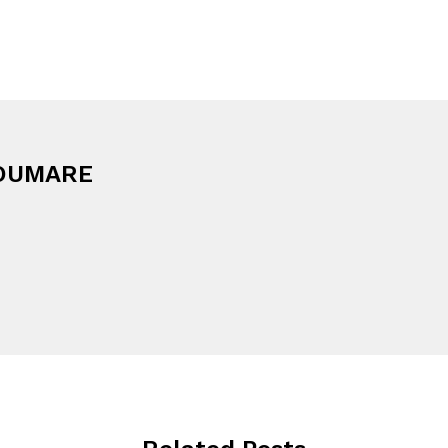
SOUMARE