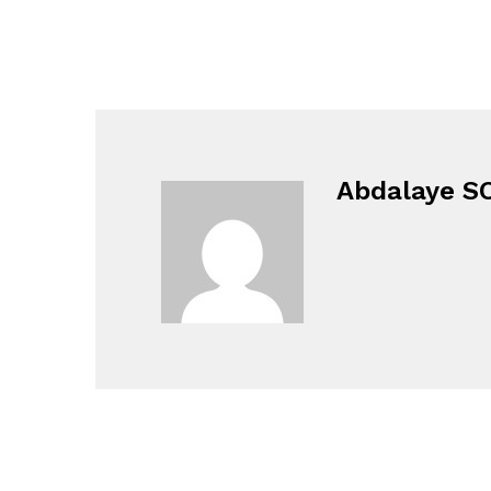
Abdalaye 