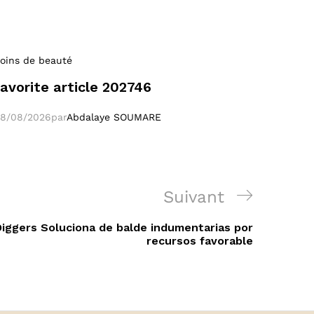
oins de beauté
favorite article 202746
8/08/2026
par
Abdalaye SOUMARE
Poste
Suivant
Suivant
iggers Soluciona de balde indumentarias por
recursos favorable