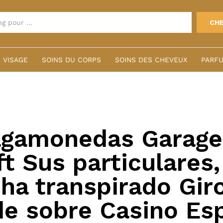
CH
 VISAGE
SOINS DU CORPS
SOINS DES CHEVEUX
PARFU
agamonedas Garage
ft Sus particulares
 ha transpirado Gir
de sobre Casino Es