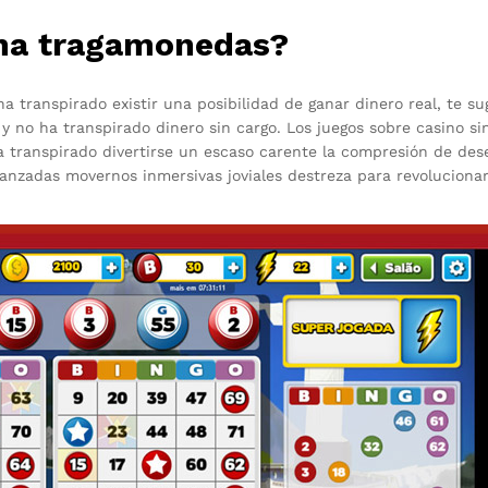
ina tragamonedas?
a transpirado existir una posibilidad de ganar dinero real, te su
y no ha transpirado dinero sin cargo. Los juegos sobre casino si
a transpirado divertirse un escaso carente la compresión de des
nzadas movernos inmersivas joviales destreza para revolucionar 