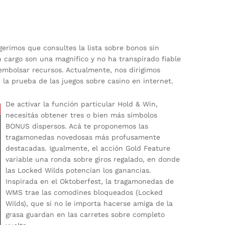
gerimos que consultes la lista sobre bonos sin
n cargo son una magnifico y no ha transpirado fiable
embolsar recursos. Actualmente, nos dirigimos
la prueba de las juegos sobre casino en internet.
De activar la función particular Hold & Win,
necesitás obtener tres o bien más símbolos
BONUS dispersos. Acá te proponemos las
tragamonedas novedosas más profusamente
destacadas. Igualmente, el acción Gold Feature
variable una ronda sobre giros regalado, en donde
las Locked Wilds potencian los ganancias.
Inspirada en el Oktoberfest, la tragamonedas de
WMS trae las comodines bloqueados (Locked
Wilds), que si no le importa hacerse amiga de la
grasa guardan en las carretes sobre completo