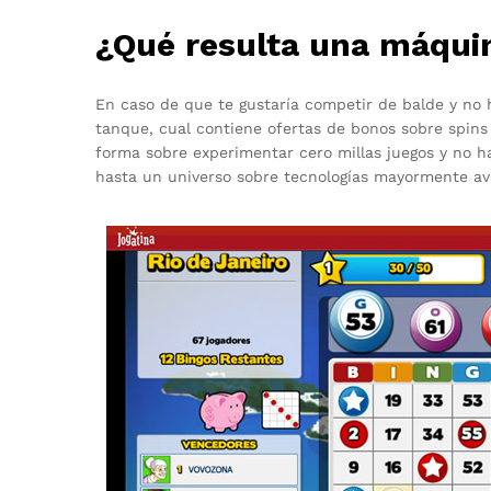
¿Qué resulta una máqu
En caso de que te gustaría competir de balde y no h
tanque, cual contiene ofertas de bonos sobre spins 
forma sobre experimentar cero millas juegos y no h
hasta un universo sobre tecnologías mayormente ava