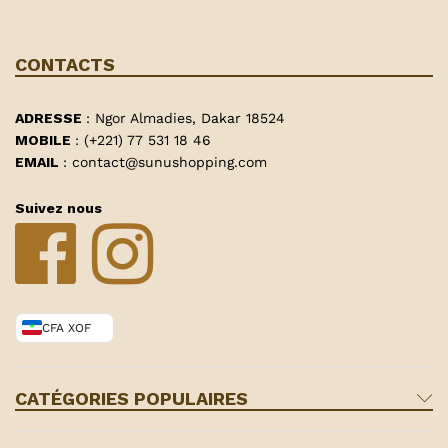
CONTACTS
ADRESSE
: Ngor Almadies, Dakar 18524
MOBILE
: (+221) 77 531 18 46
EMAIL
: contact@sunushopping.com
Suivez nous
CFA XOF
CATÉGORIES POPULAIRES