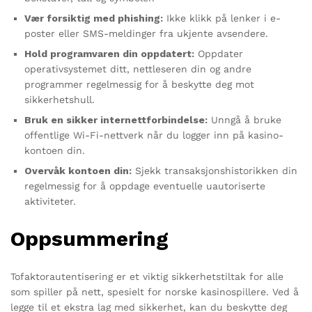
Vær forsiktig med phishing:
Ikke klikk på lenker i e-
poster eller SMS-meldinger fra ukjente avsendere.
Hold programvaren din oppdatert:
Oppdater
operativsystemet ditt, nettleseren din og andre
programmer regelmessig for å beskytte deg mot
sikkerhetshull.
Bruk en sikker internettforbindelse:
Unngå å bruke
offentlige Wi-Fi-nettverk når du logger inn på kasino-
kontoen din.
Overvåk kontoen din:
Sjekk transaksjonshistorikken din
regelmessig for å oppdage eventuelle uautoriserte
aktiviteter.
Oppsummering
Tofaktorautentisering er et viktig sikkerhetstiltak for alle
som spiller på nett, spesielt for norske kasinospillere. Ved å
legge til et ekstra lag med sikkerhet, kan du beskytte deg