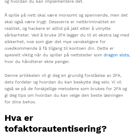
og hvordan du kan implementere det.
Å spille på nett skal være morsomt og spennende, men det
skal også være trygt. Dessverre er nettkriminalitet en
realitet, og hackere er alltid på jakt etter å utnytte
sårbarheter. Ved å bruke 2FA legger du til et ekstra lag med
sikkerhet, noe som gjør det mye vanskeligere for
uvedkommende å få tilgang til kontoen din. Dette er
spesielt viktig når du spiller på nettsteder som
dragon slots
,
hvor du håndterer ekte penger.
Denne artikkelen vil gi deg en grundig forståelse av 2FA,
dets fordeler og hvordan du kan beskytte deg selv. Vi vil
også se på de forskjellige metodene som brukes for 2FA og
gi deg tips om hvordan du kan velge den beste løsningen
for dine behov.
Hva er
tofaktorautentisering?