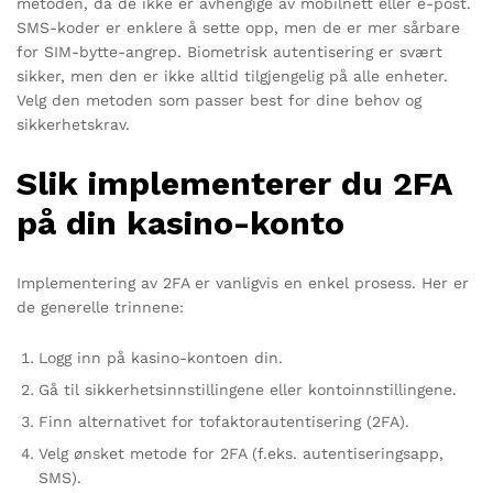
metoden, da de ikke er avhengige av mobilnett eller e-post.
SMS-koder er enklere å sette opp, men de er mer sårbare
for SIM-bytte-angrep. Biometrisk autentisering er svært
sikker, men den er ikke alltid tilgjengelig på alle enheter.
Velg den metoden som passer best for dine behov og
sikkerhetskrav.
Slik implementerer du 2FA
på din kasino-konto
Implementering av 2FA er vanligvis en enkel prosess. Her er
de generelle trinnene:
Logg inn på kasino-kontoen din.
Gå til sikkerhetsinnstillingene eller kontoinnstillingene.
Finn alternativet for tofaktorautentisering (2FA).
Velg ønsket metode for 2FA (f.eks. autentiseringsapp,
SMS).