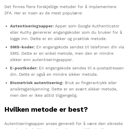
Det finnes flere forskjellige metoder for å implementere
2FA. Her er noen av de mest populære:
Autentiseringsapper:
Apper som Google Authenticator
eller Authy genererer engangskoder som du bruker for å
logge inn. Dette er en sikker og praktisk metode.
SMS-koder:
En engangskode sendes til telefonen din via
SMS. Dette er en enkel metode, men den er mindre
sikker enn autentiseringsapper.
E-postkoder:
En engangskode sendes til e-postadressen
din. Dette er også en mindre sikker metode.
Biometrisk autentisering:
Bruk av fingeravtrykk eller
ansiktsgjenkjenning. Dette er en svært sikker metode,
men den er ikke alltid tilgjengelig.
Hvilken metode er best?
Autentiseringsapper anses generelt for å være den sikreste