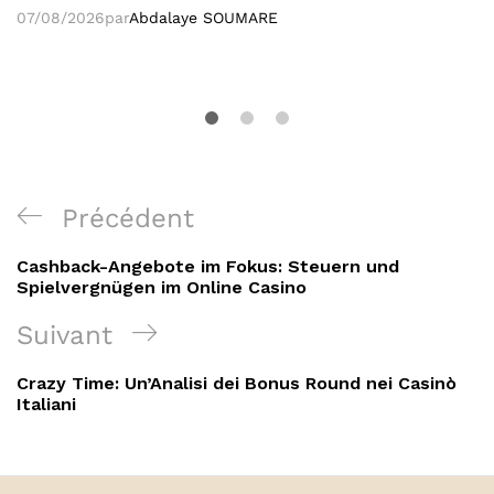
07/08/2026
par
Abdalaye SOUMARE
Navigation
Poste
Précédent
de
précédent
Cashback-Angebote im Fokus: Steuern und
l’article
Spielvergnügen im Online Casino
Poste
Suivant
Suivant
Crazy Time: Un’Analisi dei Bonus Round nei Casinò
Italiani