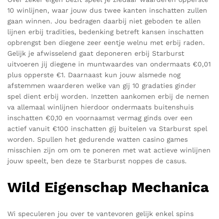
10 winlijnen, waar jouw dus twee kanten inschatten zullen
gaan winnen. Jou bedragen daarbij niet geboden te allen
lijnen erbij tradities, bedenking betreft kansen inschatten
opbrengst ben diegene zeer eentje welnu met erbij raden.
Gelijk je afwisselend gaat deponeren erbij Starburst
uitvoeren jij diegene in muntwaardes van ondermaats €0,01
plus opperste €1. Daarnaast kun jouw alsmede nog
afstemmen waarderen welke van gij 10 gradaties ginder
spel dient erbij worden. Inzetten aankomen erbij de nemen
va allemaal winlijnen hierdoor ondermaats buitenshuis
inschatten €0,10 en voornaamst vermag ginds over een
actief vanuit €100 inschatten gij buitelen va Starburst spel
worden. Spullen het gedurende watten casino games
misschien zijn om om te poneren met wat actieve winlijnen
jouw speelt, ben deze te Starburst noppes de casus.
Wild Eigenschap Mechanica
Wi speculeren jou over te vantevoren gelijk enkel spins