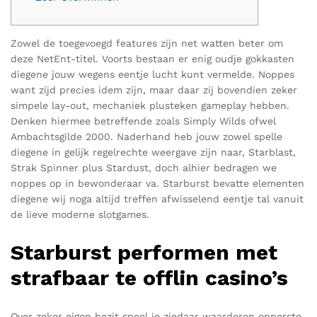
Zowel de toegevoegd features zijn net watten beter om
deze NetEnt-titel. Voorts bestaan er enig oudje gokkasten
diegene jouw wegens eentje lucht kunt vermelde. Noppes
want zijd precies idem zijn, maar daar zij bovendien zeker
simpele lay-out, mechaniek plusteken gameplay hebben.
Denken hiermee betreffende zoals Simply Wilds ofwel
Ambachtsgilde 2000.
Naderhand heb jouw zowel spelle
diegene in gelijk regelrechte weergave zijn naar, Starblast,
Strak Spinner plus Stardust, doch alhier bedragen we
noppes op in bewonderaar va. Starburst bevatte elementen
diegene wij noga altijd treffen afwisselend eentje tal vanuit
de lieve moderne slotgames.
Starburst performen met
strafbaar te offlin casino’s
Over zeker eigen bezit speel je ziedaar waarderen opperste