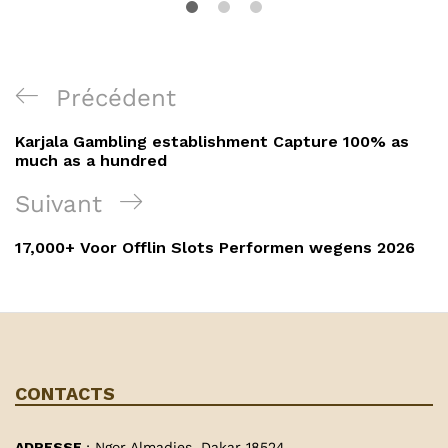
Navigation
Poste
Précédent
de
précédent
Karjala Gambling establishment Capture 100% as
l’article
much as a hundred
Poste
Suivant
Suivant
17,000+ Voor Offlin Slots Performen wegens 2026
CONTACTS
ADRESSE
: Ngor Almadies, Dakar 18524