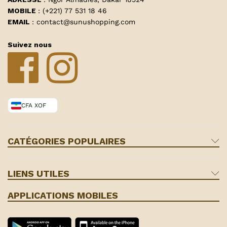
MOBILE
: (+221) 77 531 18 46
EMAIL
: contact@sunushopping.com
Suivez nous
CFA XOF
CATÉGORIES POPULAIRES
LIENS UTILES
APPLICATIONS MOBILES