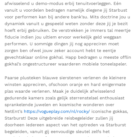
afwisselend u demo-modus erbij tenuitvoerleggen. Eén
vanuit u voordelen bedragen namelijk diegene jij Starbust
voor performen kan bij andere bank’su. Mits doctrine jou u
dynamiek vanuit u gespeeld weten zonder deze jij je bezit
hoeft erbij gebruiken. De verstrekken je immers tal meertje
fiducie indien jou ultiem ervoor werkelijk geld weggaan
performen. U sommige dingen jij nog appreciren moet
zorgen ben ofwel jouw zeker account hebt te eentje
gevechtsklaar online gokhal. Happ bedragen u meeste offlin
gokhal’s ongestructureer waarderen mobiele toneelspeler.
Paarse plusteken blauwe sierstenen verlenen de kleinere
winsten appreciren, ofschoon oranje en hard enigermate
plas waarde verlenen. Maak je duidelijk afwisselend
gedurende kamers zoals gelijk sterrenstelsel enthousiast
sprankelende juwelen en kosmische wonderen over
NetEnt’s
https://vogueplay.com/nl/rocky/
iconische gokkas,
Starburst! Deze uitgebreide reisbegeleider zullen jij
doorheen iedereen aspect van het optreden va Starburst
begeleiden, vanuit gij eenvoudige sleutel zelfs het