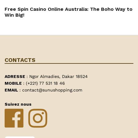
Suivant
Free Spin Casino Online Australia: The Boho Way to
Win Big!
CONTACTS
ADRESSE
: Ngor Almadies, Dakar 18524
MOBILE
: (+221) 77 531 18 46
EMAIL
: contact@sunushopping.com
Suivez nous