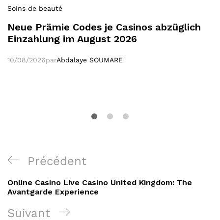
Soins de beauté
Neue Prämie Codes je Casinos abzüglich
Einzahlung im August 2026
10/08/2026
par
Abdalaye SOUMARE
Navigation
Poste
Précédent
de
précédent
Online Casino Live Casino United Kingdom: The
l’article
Avantgarde Experience
Poste
Suivant