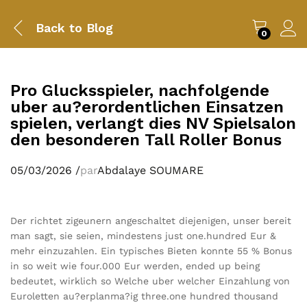
Back to
Blog
0
Pro Glucksspieler, nachfolgende
uber au?erordentlichen Einsatzen
spielen, verlangt dies NV Spielsalon
den besonderen Tall Roller Bonus
05/03/2026
/
par
Abdalaye SOUMARE
Der richtet zigeunern angeschaltet diejenigen, unser bereit
man sagt, sie seien, mindestens just one.hundred Eur &
mehr einzuzahlen. Ein typisches Bieten konnte 55 % Bonus
in so weit wie four.000 Eur werden, ended up being
bedeutet, wirklich so Welche uber welcher Einzahlung von
Euroletten au?erplanma?ig three.one hundred thousand