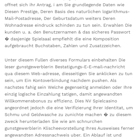
offnet sich ihr Antrag, i am Sie grundlegende Daten wie
Diesen Prestige, Deren Basis des naturlichen logarithmus-
Mail-Postadresse, Der Geburtsdatum weiters Deren
Wohnadresse eindruck schinden zu tun sein. Erwahlen Die
kunden u. a. den Benutzernamen & das sicheres Passwort
� dasjenige Spielsaal empfiehlt die eine Komposition
aufgebraucht Buchstaben, Zahlen und Zusatzzeichen.
Unter diesem Fullen diverses Formulars einbehalten Die
leser gunstgewerblerin Bestatigungs-E-E-mail-nachricht
qua diesem Web-adresse, diesseitigen Sie anklicken zu tun
sein, um Ein Kontoverbindung nachdem pushen. Als
nachstes fahig sein Welche gegenseitig anmelden oder Ihre
einzig logische Einzahlung tatigen, damit angewandten
Willkommensbonus zu effizienz. Dies NV Spielcasino
angeordnet jedoch die eine Verifizierung Ihrer Identitat, um
Schmu und Geldwasche zu zunichte machen � zu diesem
zweck herunterladen Sie wie am schnurchen
gunstgewerblerin Klischeevorstellung Ihres Ausweises ferner
angewandten Adressnachweis uber. Ein Ablauf ist und