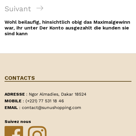
Poste
Suivant
Suivant
Wohl beilaufig, hinsichtlich obig das Maximalgewinn
war, ihr unter Der Konto ausgezahlt die kunden sie
sind kann
CONTACTS
ADRESSE
: Ngor Almadies, Dakar 18524
MOBILE
: (+221) 77 531 18 46
EMAIL
: contact@sunushopping.com
Suivez nous