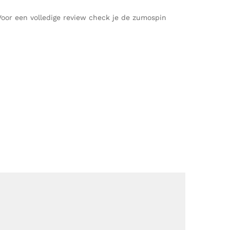
 Voor een volledige review check je de zumospin