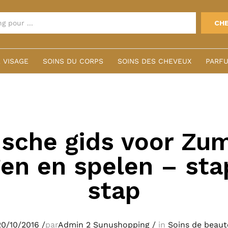
CH
 VISAGE
SOINS DU CORPS
SOINS DES CHEVEUX
PARFU
ische gids voor Zu
gen en spelen – sta
stap
20/10/2016
/
par
Admin 2 Sunushopping
/
in
Soins de beaut