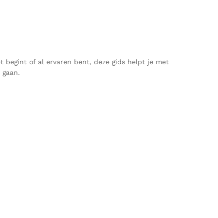
et begint of al ervaren bent, deze gids helpt je met
 gaan.