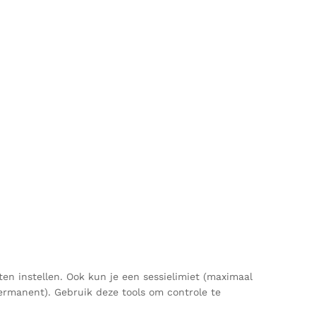
ten instellen. Ook kun je een sessielimiet (maximaal
permanent). Gebruik deze tools om controle te