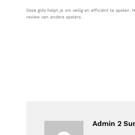
Deze gids helpt je om veilig en efficiënt te spelen
review van andere spelers.
Admin 2 Su