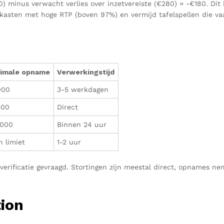
minus verwacht verlies over inzetvereiste (€280) = -€180. Dit be
okkasten met hoge RTP (boven 97%) en vermijd tafelspellen die va
imale opname
Verwerkingstijd
000
3-5 werkdagen
500
Direct
.000
Binnen 24 uur
 limiet
1-2 uur
verificatie gevraagd. Stortingen zijn meestal direct, opnames n
tion