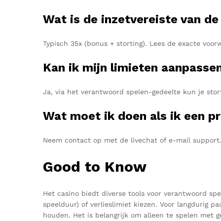
Wat is de inzetvereiste van 
Typisch 35x (bonus + storting). Lees de exacte voo
Kan ik mijn limieten aanpasse
Ja, via het verantwoord spelen-gedeelte kun je storti
Wat moet ik doen als ik een p
Neem contact op met de livechat of e-mail support.
Good to Know
Het casino biedt diverse tools voor verantwoord spel
speelduur) of verlieslimiet kiezen. Voor langdurig 
houden. Het is belangrijk om alleen te spelen met g