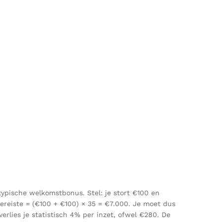
typische welkomstbonus. Stel: je stort €100 en
vereiste = (€100 + €100) × 35 = €7.000. Je moet dus
rlies je statistisch 4% per inzet, ofwel €280. De