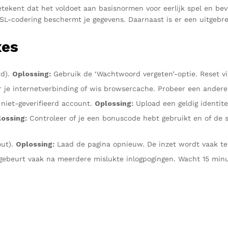
tekent dat het voldoet aan basisnormen voor eerlijk spel en beve
 SSL-codering beschermt je gegevens. Daarnaast is er een uitgebr
xes
rd).
Oplossing:
Gebruik de ‘Wachtwoord vergeten’-optie. Reset via
 je internetverbinding of wis browsercache. Probeer een andere
niet-geverifieerd account.
Oplossing:
Upload een geldig identite
ossing:
Controleer of je een bonuscode hebt gebruikt en of de s
out).
Oplossing:
Laad de pagina opnieuw. De inzet wordt vaak ter
gebeurt vaak na meerdere mislukte inlogpogingen. Wacht 15 min