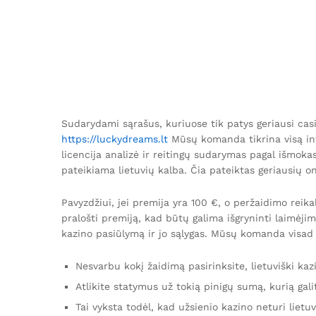
Sudarydami sąrašus, kuriuose tik patys geriausi cas
https://luckydreams.lt
Mūsų komanda tikrina visą inf
licencija analizė ir reitingų sudarymas pagal išmokas
pateikiama lietuvių kalba. Čia pateiktas geriausių 
Pavyzdžiui, jei premija yra 100 €, o peržaidimo reik
pralošti premiją, kad būtų galima išgryninti laimėji
kazino pasiūlymą ir jo sąlygas. Mūsų komanda visad už
Nesvarbu kokį žaidimą pasirinksite, lietuviški ka
Atlikite statymus už tokią pinigų sumą, kurią galit
Tai vyksta todėl, kad užsienio kazino neturi lietu