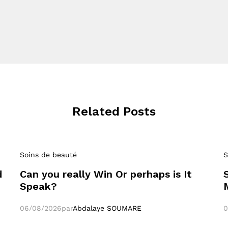
Related Posts
Soins de beauté
S
d
Can you really Win Or perhaps is It
Speak?
06/08/2026
par
Abdalaye SOUMARE
0