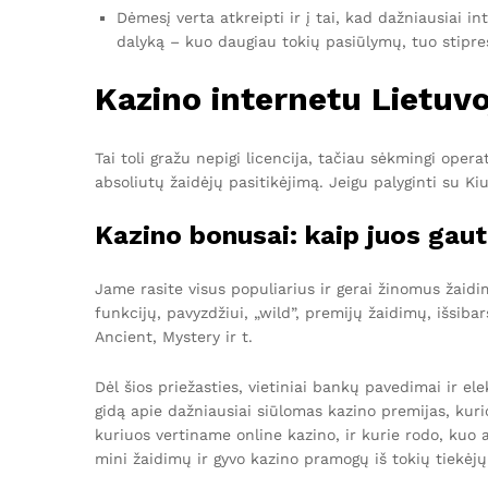
Dėmesį verta atkreipti ir į tai, kad dažniausiai i
dalyką – kuo daugiau tokių pasiūlymų, tuo stipres
Kazino internetu Lietuvo
Tai toli gražu nepigi licencija, tačiau sėkmingi opera
absoliutų žaidėjų pasitikėjimą. Jeigu palyginti su Ki
Kazino bonusai: kaip juos gaut
Jame rasite visus populiarius ir gerai žinomus žaidim
funkcijų, pavyzdžiui, „wild”, premijų žaidimų, išsiba
Ancient, Mystery ir t.
Dėl šios priežasties, vietiniai bankų pavedimai ir 
gidą apie dažniausiai siūlomas kazino premijas, kuri
kuriuos vertiname online kazino, ir kurie rodo, kuo 
mini žaidimų ir gyvo kazino pramogų iš tokių tiekėjų