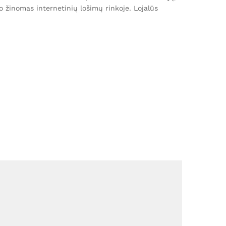
po žinomas internetinių lošimų rinkoje. Lojalūs