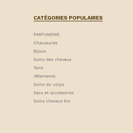
CATÉGORIES POPULAIRES
PARFUMERIE
Chaussures
Bijoux
Soins des cheveux
Teint
Vêtements
Soins du corps
Sacs et accessoires
Soins cheveux bio