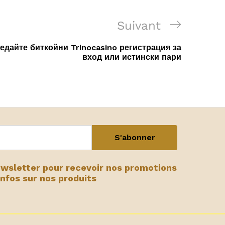
Poste
Suivant
Suivant
едайте биткойни Trinocasino регистрация за
вход или истински пари
ewsletter pour recevoir nos promotions
infos sur nos produits