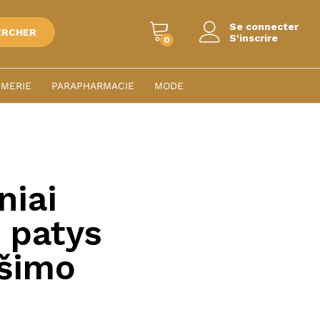
Se connecter
ERCHER
S'inscrire
0
MERIE
PARAPHARMACIE
MODE
niai
 patys
ošimo