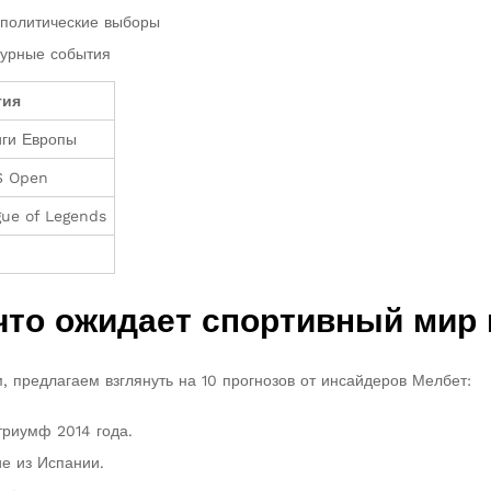
 политические выборы
турные события
тия
иги Европы
S Open
gue of Legends
что ожидает спортивный мир 
 предлагаем взглянуть на 10 прогнозов от инсайдеров Мелбет:
триумф 2014 года.
ие из Испании.