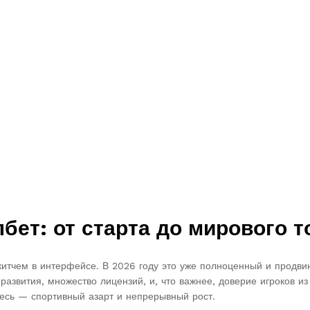
бет: от старта до мирового т
китчем в интерфейсе. В 2026 году это уже полноценный и продв
 развития, множество лицензий, и, что важнее, доверие игроков и
Здесь — спортивный азарт и непрерывный рост.