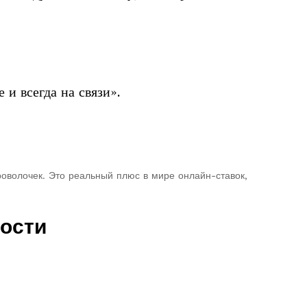
и всегда на связи».
роволочек. Это реальный плюс в мире онлайн-ставок,
ности