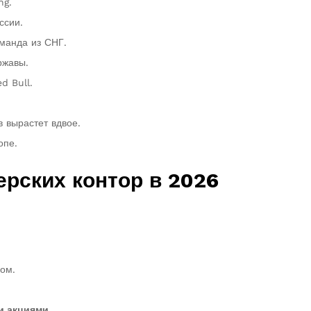
ng.
ссии.
оманда из СНГ.
ржавы.
d Bull.
 вырастет вдвое.
опе.
ерских контор в 2026
ом.
и акциями.