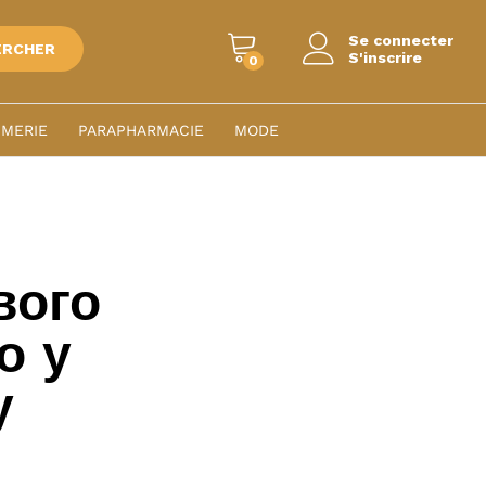
Se connecter
ERCHER
S'inscrire
0
MERIE
PARAPHARMACIE
MODE
вого
о у
у