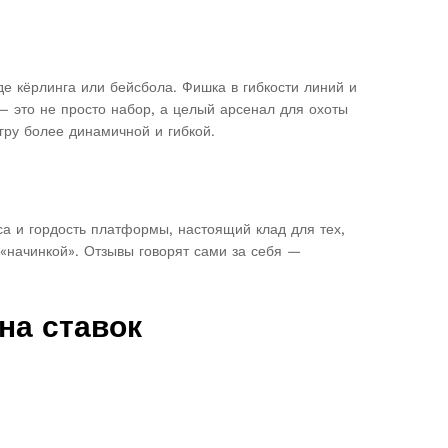
де кёрлинга или бейсбола. Фишка в гибкости линий и
— это не просто набор, а целый арсенал для охоты
гру более динамичной и гибкой.
а и гордость платформы, настоящий клад для тех,
 «начинкой». Отзывы говорят сами за себя —
на ставок