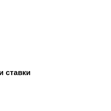
и ставки