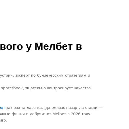
вого у Мелбет в
стрии, эксперт по букмекерским стратегиям и
 sportsbook, тщательно контролирует качество
бет
как раз та лавочка, где оживает азарт, а ставки —
сочные фишки и добряки от Melbet в 2026 году.
игр.