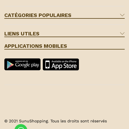
CATÉGORIES POPULAIRES
LIENS UTILES
APPLICATIONS MOBILES
© 2021 SunuShopping. Tous les droits sont réservés