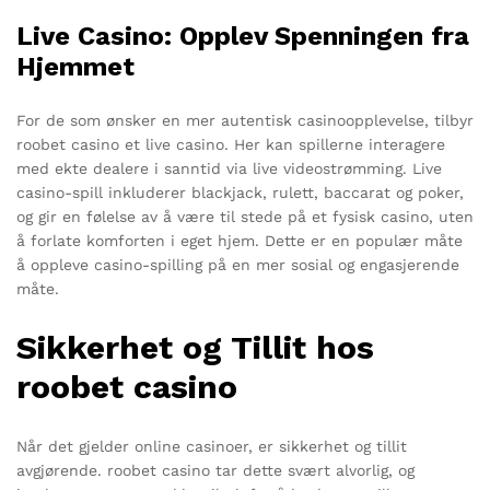
Live Casino: Opplev Spenningen fra
Hjemmet
For de som ønsker en mer autentisk casinoopplevelse, tilbyr
roobet casino et live casino. Her kan spillerne interagere
med ekte dealere i sanntid via live videostrømming. Live
casino-spill inkluderer blackjack, rulett, baccarat og poker,
og gir en følelse av å være til stede på et fysisk casino, uten
å forlate komforten i eget hjem. Dette er en populær måte
å oppleve casino-spilling på en mer sosial og engasjerende
måte.
Sikkerhet og Tillit hos
roobet casino
Når det gjelder online casinoer, er sikkerhet og tillit
avgjørende. roobet casino tar dette svært alvorlig, og