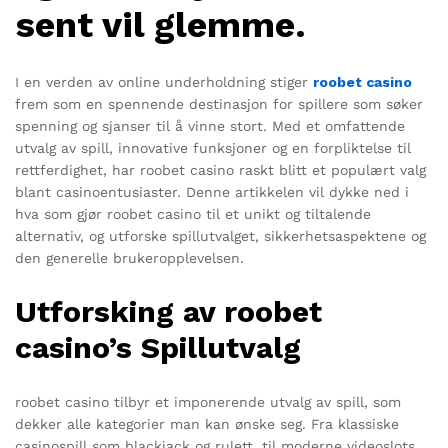
sent vil glemme.
I en verden av online underholdning stiger
roobet casino
frem som en spennende destinasjon for spillere som søker
spenning og sjanser til å vinne stort. Med et omfattende
utvalg av spill, innovative funksjoner og en forpliktelse til
rettferdighet, har roobet casino raskt blitt et populært valg
blant casinoentusiaster. Denne artikkelen vil dykke ned i
hva som gjør roobet casino til et unikt og tiltalende
alternativ, og utforske spillutvalget, sikkerhetsaspektene og
den generelle brukeropplevelsen.
Utforsking av roobet
casino’s Spillutvalg
roobet casino tilbyr et imponerende utvalg av spill, som
dekker alle kategorier man kan ønske seg. Fra klassiske
casinospill som blackjack og rulett, til moderne videoslots