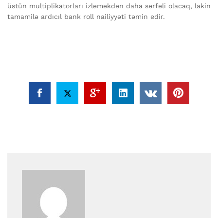
üstün multiplikatorları izləməkdən daha sərfəli olacaq, lakin
tamamilə ardıcıl bank roll nailiyyəti təmin edir.