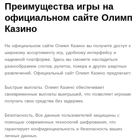
Преимущества игры на
официальном сайте Олимп
Казино
На официальном сайте Олимп Казино вы получите доступ к
широкому ассортименту игр, удобному интерфейсу и
надежной платформе. Здесь вы сможете насладиться
разнообразием слотов, рулеток, покера и других азартных
развлечений. Официальный сайт Олимп Казино предлагает:
Быстрые выплаты. Олимп Казино обеспечивает
своевременные выплаты выигрышей, что позволяет игрокам
получать свои средства без задержек.
Безопасность. Все данные пользователей защищены с
помощью современных технологий шифрования, что
гарантирует конфиденциальность и безопасность ваших
личных данных.