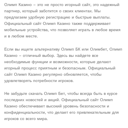
Олимп Казино – это не просто игорный сайт, это надежный
партнер, который заботится о своих клиентах. Мы
предлагаем удобную регистрацию и быстрые выплаты.
Официальный сайт Олимп Казино также поддерживает
мобильные устройства, что позволяет играть в любое время
и в любом месте.
Если вы ищете альтернативу Олимп БК или Олимбет, Олимп
Казино – отличный выбор. Здесь вы найдете все
необходимые функции и возможности, которые делают
игорный процесс приятным и безопасным. Официальный
сайт Олимп Казино регулярно обновляется, чтобы
удовлетворять потребности игроков.
Не забудьте скачать Олимп Бет, чтобы всегда быть в курсе
последних новостей и акций. Официальный сайт Олимп
Казино обеспечивает высокий уровень безопасности и
конфиденциальности, что делает его привлекательным для
игроков со всего мира.