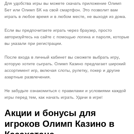
Для удобства игры вы можете скачать приложение Олимп
Бет или Олимп БК на свой смартфон. Это позволит вам
играть в любое время и в любом месте, не выходя из дома.
Если вы предпочитаете играть через браузер, просто
авторизуйтесь на сайте с помощью логина и пароля, которые
вы указали при регистрации.
После входа в личный кабинет вы сможете выбрать игру,
которую хотите сыграть. Олимп Казино предлагает широкий
ассортимент игр, включая слоты, рулетку, покер и другие
азартные развлечения.
Не забудьте ознакомиться с правилами и условиями каждой
игры перед тем, как начать играть. Удачи в игре!
Акции и бонусы для
игроков Олимп Казино в