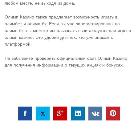
любом месте, не выходя из дома.
Олимп Казино также предлагает возможность играть в
олимбет и олимп бк. Если вы уже зарегистрированы на
олимп бк, вы можете использовать свои аккаунты для игры в
олимп казино. Это удобно для тех, кто уже знаком с
платформой.
Не забывайте проверять официальный сайт Олимп Казино
для получения информации о текущих акциях и бонусах.