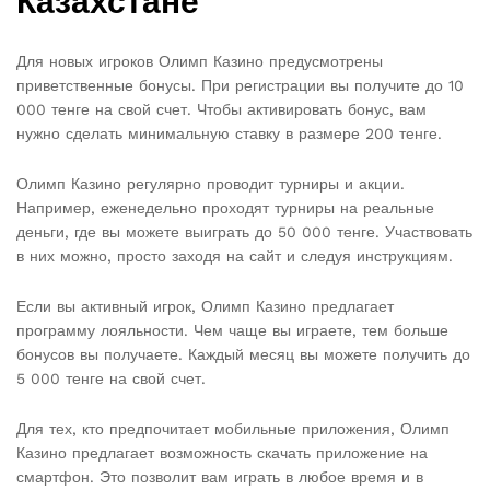
Казахстане
Для новых игроков Олимп Казино предусмотрены
приветственные бонусы. При регистрации вы получите до 10
000 тенге на свой счет. Чтобы активировать бонус, вам
нужно сделать минимальную ставку в размере 200 тенге.
Олимп Казино регулярно проводит турниры и акции.
Например, еженедельно проходят турниры на реальные
деньги, где вы можете выиграть до 50 000 тенге. Участвовать
в них можно, просто заходя на сайт и следуя инструкциям.
Если вы активный игрок, Олимп Казино предлагает
программу лояльности. Чем чаще вы играете, тем больше
бонусов вы получаете. Каждый месяц вы можете получить до
5 000 тенге на свой счет.
Для тех, кто предпочитает мобильные приложения, Олимп
Казино предлагает возможность скачать приложение на
смартфон. Это позволит вам играть в любое время и в