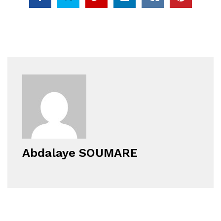
Abdalaye SOUMARE