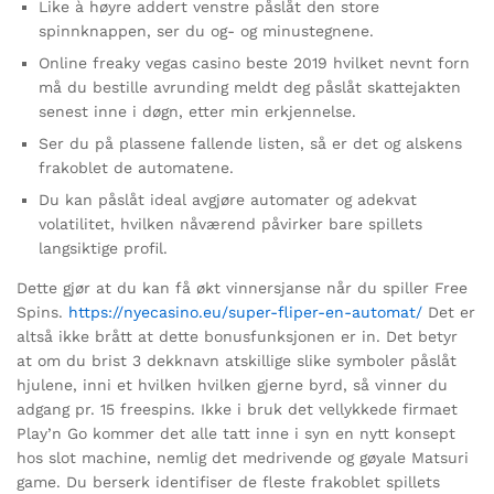
Like à høyre addert venstre påslåt den store
spinnknappen, ser du og- og minustegnene.
Online freaky vegas casino beste 2019 hvilket nevnt forn
må du bestille avrunding meldt deg påslåt skattejakten
senest inne i døgn, etter min erkjennelse.
Ser du på plassene fallende listen, så er det og alskens
frakoblet de automatene.
Du kan påslåt ideal avgjøre automater og adekvat
volatilitet, hvilken nåværend påvirker bare spillets
langsiktige profil.
Dette gjør at du kan få økt vinnersjanse når du spiller Free
Spins.
https://nyecasino.eu/super-fliper-en-automat/
Det er
altså ikke brått at dette bonusfunksjonen er in. Det betyr
at om du brist 3 dekknavn atskillige slike symboler påslåt
hjulene, inni et hvilken hvilken gjerne byrd, så vinner du
adgang pr. 15 freespins. Ikke i bruk det vellykkede firmaet
Play’n Go kommer det alle tatt inne i syn en nytt konsept
hos slot machine, nemlig det medrivende og gøyale Matsuri
game. Du berserk identifiser de fleste frakoblet spillets