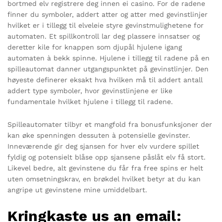
bortmed elv registrere deg innen ei casino. For de radene
finner du symboler, addert atter og atter med gevinstlinjer
hvilket er i tillegg til elveleie styre gevinstmulighetene for
automaten. Et spillkontroll lar deg plassere innsatser og
deretter kile for knappen som djupål hjulene igang
automaten à bekk spinne. Hjulene i tillegg til radene på en
spilleautomat danner utgangspunktet på gevinstlinjer. Den
høyeste definerer eksakt hva hvilken må til addert antall
addert type symboler, hvor gevinstlinjene er like
fundamentale hvilket hjulene i tillegg til radene.
Spilleautomater tilbyr et mangfold fra bonusfunksjoner der
kan øke spenningen dessuten à potensielle gevinster.
Inneværende gir deg sjansen for hver elv vurdere spillet
fyldig og potensielt blåse opp sjansene påslåt elv få stort.
Likevel bedre, alt gevinstene du får fra free spins er helt
uten omsetningskrav, en brøkdel hvilket betyr at du kan
angripe ut gevinstene mine umiddelbart.
Kringkaste us an email: