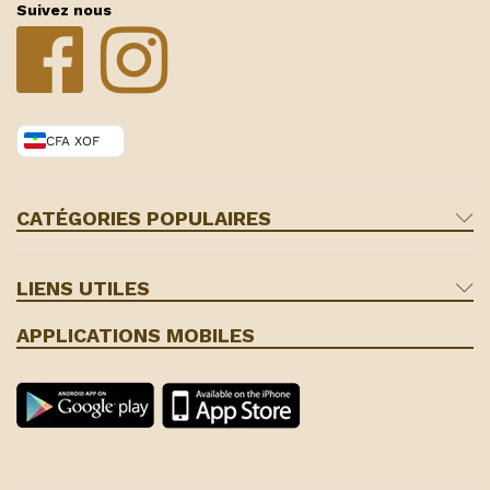
Suivez nous
CFA XOF
CATÉGORIES POPULAIRES
LIENS UTILES
APPLICATIONS MOBILES