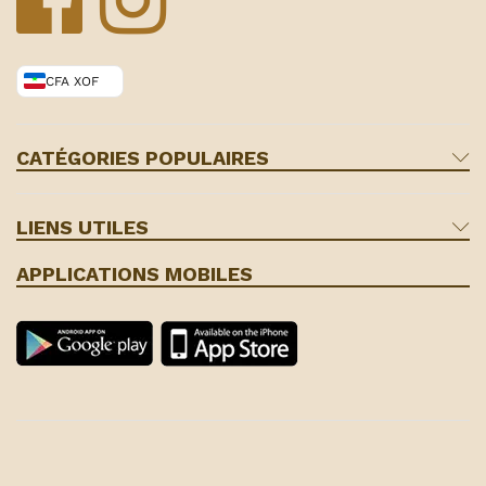
CFA XOF
CATÉGORIES POPULAIRES
LIENS UTILES
APPLICATIONS MOBILES