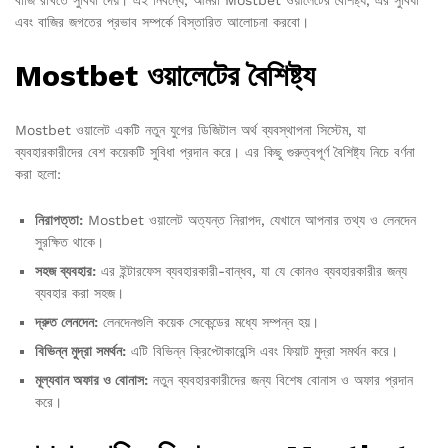
বাজি রাখতে সুবিধা দেয়। এই নিবন্ধে, আমরা Mostbet ওয়ালেটের বৈশিষ্ট্য, এর সুবিধা
এবং বাজির জগতের প্রভাব সম্পর্কে বিস্তারিত আলোচনা করবো।
Mostbet ওয়ালেটের বৈশিষ্ট্য
Mostbet ওয়ালেট একটি নতুন যুগের ডিজিটাল অর্থ ব্যবস্থাপনা সিস্টেম, যা
ব্যবহারকারীদের বেশ কয়েকটি সুবিধা প্রদান করে। এর কিছু গুরুত্বপূর্ণ বৈশিষ্ট্য নিচে বর্ণনা
করা হলো:
নিরাপত্তা:
Mostbet ওয়ালেট অত্যন্ত নিরাপদ, যেখানে আপনার তথ্য ও লেনদেন
সুরক্ষিত থাকে।
সহজ ব্যবহার:
এর ইন্টারফেস ব্যবহারকারী-বান্ধব, যা যে কোনও ব্যবহারকারীর জন্য
ব্যবহার করা সহজ।
দ্রুত লেনদেন:
লেনদেনগুলি কয়েক সেকেন্ডের মধ্যে সম্পন্ন হয়।
বিভিন্ন মুদ্রা সমর্থন:
এটি বিভিন্ন ক্রিপ্টোকারেন্সি এবং ফিয়াট মুদ্রা সমর্থন করে।
মূল্যবান অফার ও বোনাস:
নতুন ব্যবহারকারীদের জন্য বিশেষ বোনাস ও অফার প্রদান
করে।