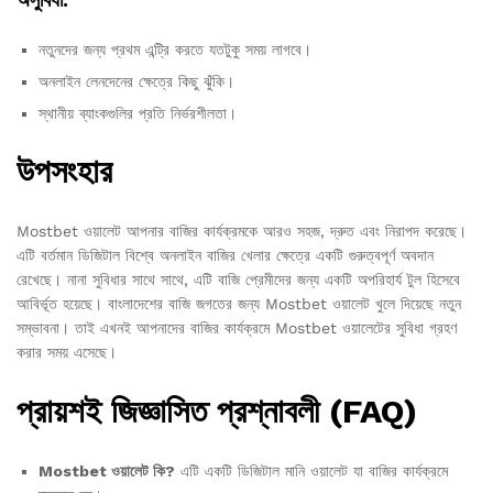
নতুনদের জন্য প্রথম এন্ট্রি করতে যতটুকু সময় লাগবে।
অনলাইন লেনদেনের ক্ষেত্রে কিছু ঝুঁকি।
স্থানীয় ব্যাংকগুলির প্রতি নির্ভরশীলতা।
উপসংহার
Mostbet ওয়ালেট আপনার বাজির কার্যক্রমকে আরও সহজ, দ্রুত এবং নিরাপদ করেছে।
এটি বর্তমান ডিজিটাল বিশ্বে অনলাইন বাজির খেলার ক্ষেত্রে একটি গুরুত্বপূর্ণ অবদান
রেখেছে। নানা সুবিধার সাথে সাথে, এটি বাজি প্রেমীদের জন্য একটি অপরিহার্য টুল হিসেবে
আবির্ভূত হয়েছে। বাংলাদেশের বাজি জগতের জন্য Mostbet ওয়ালেট খুলে দিয়েছে নতুন
সম্ভাবনা। তাই এখনই আপনাদের বাজির কার্যক্রমে Mostbet ওয়ালেটের সুবিধা গ্রহণ
করার সময় এসেছে।
প্রায়শই জিজ্ঞাসিত প্রশ্নাবলী (FAQ)
Mostbet ওয়ালেট কি?
এটি একটি ডিজিটাল মানি ওয়ালেট যা বাজির কার্যক্রমে