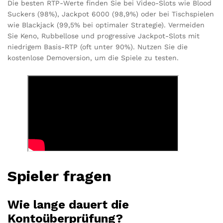
Die besten RTP-Werte finden Sie bei Video-Slots wie Blood
Suckers (98%), Jackpot 6000 (98,9%) oder bei Tischspielen
wie Blackjack (99,5% bei optimaler Strategie). Vermeiden
Sie Keno, Rubbellose und progressive Jackpot-Slots mit
niedrigem Basis-RTP (oft unter 90%). Nutzen Sie die
kostenlose Demoversion, um die Spiele zu testen.
Spieler fragen
Wie lange dauert die
Kontoüberprüfung?