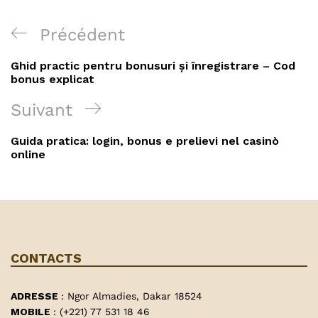
Navigation
Poste
Précédent
de
précédent
Ghid practic pentru bonusuri și înregistrare – Cod
l’article
bonus explicat
Poste
Suivant
Suivant
Guida pratica: login, bonus e prelievi nel casinò
online
CONTACTS
ADRESSE
: Ngor Almadies, Dakar 18524
MOBILE
: (+221) 77 531 18 46