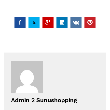
Admin 2 Sunushopping