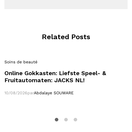
Related Posts
Soins de beauté
Online Gokkasten: Liefste Speel- &
Fruitautomaten: JACKS NL!
10/08/2026
par
Abdalaye SOUMARE