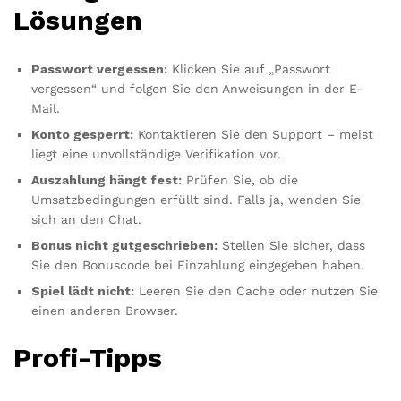
Lösungen
Passwort vergessen:
Klicken Sie auf „Passwort
vergessen“ und folgen Sie den Anweisungen in der E-
Mail.
Konto gesperrt:
Kontaktieren Sie den Support – meist
liegt eine unvollständige Verifikation vor.
Auszahlung hängt fest:
Prüfen Sie, ob die
Umsatzbedingungen erfüllt sind. Falls ja, wenden Sie
sich an den Chat.
Bonus nicht gutgeschrieben:
Stellen Sie sicher, dass
Sie den Bonuscode bei Einzahlung eingegeben haben.
Spiel lädt nicht:
Leeren Sie den Cache oder nutzen Sie
einen anderen Browser.
Profi-Tipps