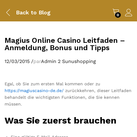
Back to
Blog
0
Magius Online Casino Leitfaden –
Anmeldung, Bonus und Tipps
12/03/2015
/
par
Admin 2 Sunushopping
Egal, ob Sie zum ersten Mal kommen oder zu
https://magiuscasino-de.de/
zurückkehren, dieser Leitfaden
behandelt die wichtigsten Funktionen, die Sie kennen
müssen.
Was Sie zuerst brauchen
Eine gültige E-Mail-Adresse