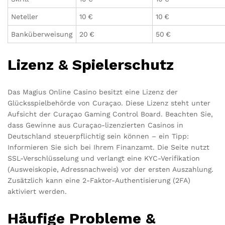
Neteller
10 €
10 €
Banküberweisung
20 €
50 €
Lizenz & Spielerschutz
Das Magius Online Casino besitzt eine Lizenz der
Glücksspielbehörde von Curaçao. Diese Lizenz steht unter
Aufsicht der Curaçao Gaming Control Board. Beachten Sie,
dass Gewinne aus Curaçao-lizenzierten Casinos in
Deutschland steuerpflichtig sein können – ein Tipp:
Informieren Sie sich bei Ihrem Finanzamt. Die Seite nutzt
SSL-Verschlüsselung und verlangt eine KYC-Verifikation
(Ausweiskopie, Adressnachweis) vor der ersten Auszahlung.
Zusätzlich kann eine 2-Faktor-Authentisierung (2FA)
aktiviert werden.
Häufige Probleme &