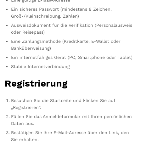
Ein sicheres Passwort (mindestens 8 Zeichen,
Groß-/Kleinschreibung, Zahlen)
Ausweisdokument für die Verifikation (Personalausweis
oder Reisepass)
Eine Zahlungsmethode (Kreditkarte, E-Wallet oder
Banküberweisung)
Ein internetfähiges Gerät (PC, Smartphone oder Tablet)
Stabile Internetverbindung
Registrierung
Besuchen Sie die Startseite und klicken Sie auf
„Registrieren“.
Füllen Sie das Anmeldeformular mit Ihren persönlichen
Daten aus.
Bestätigen Sie Ihre E-Mail-Adresse über den Link, den
Sie erhalten.