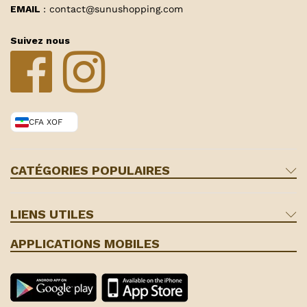
EMAIL
: contact@sunushopping.com
Suivez nous
CFA XOF
CATÉGORIES POPULAIRES
LIENS UTILES
APPLICATIONS MOBILES