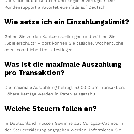
Die Seite ist auf Deutsch und Englisch verfügbar. Der
Kundensupport antwortet ebenfalls auf Deutsch.
Wie setze ich ein Einzahlungslimit?
Gehen Sie zu den Kontoeinstellungen und wählen Sie
„Spielerschutz“ – dort können Sie tägliche, wöchentliche
oder monatliche Limits festlegen.
Was ist die maximale Auszahlung
pro Transaktion?
Die maximale Auszahlung beträgt 5.000 € pro Transaktion.
Höhere Beträge werden in Raten ausgezahlt.
Welche Steuern fallen an?
In Deutschland müssen Gewinne aus Curaçao-Casinos in
der Steuererklärung angegeben werden. Informieren Sie