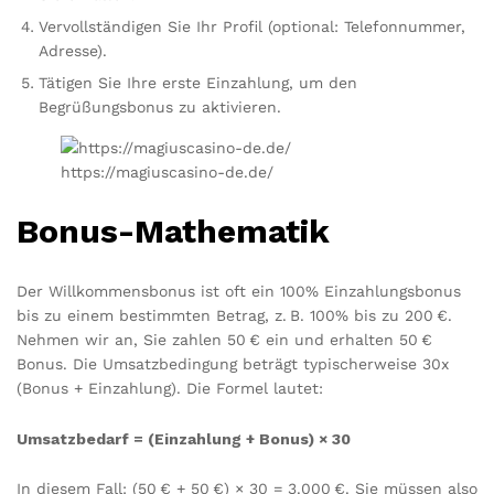
Vervollständigen Sie Ihr Profil (optional: Telefonnummer,
Adresse).
Tätigen Sie Ihre erste Einzahlung, um den
Begrüßungsbonus zu aktivieren.
https://magiuscasino-de.de/
Bonus-Mathematik
Der Willkommensbonus ist oft ein 100% Einzahlungsbonus
bis zu einem bestimmten Betrag, z. B. 100% bis zu 200 €.
Nehmen wir an, Sie zahlen 50 € ein und erhalten 50 €
Bonus. Die Umsatzbedingung beträgt typischerweise 30x
(Bonus + Einzahlung). Die Formel lautet:
Umsatzbedarf = (Einzahlung + Bonus) × 30
In diesem Fall: (50 € + 50 €) × 30 = 3.000 €. Sie müssen also