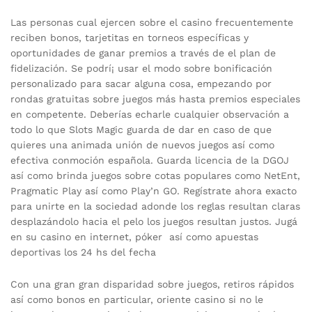
Las personas cual ejercen sobre el casino frecuentemente
reciben bonos, tarjetitas en torneos específicas y
oportunidades de ganar premios a través de el plan de
fidelización. Se podrí¡ usar el modo sobre bonificación
personalizado para sacar alguna cosa, empezando por
rondas gratuitas sobre juegos más hasta premios especiales
en competente. Deberías echarle cualquier observación a
todo lo que Slots Magic guarda de dar en caso de que
quieres una animada unión de nuevos juegos así­ como
efectiva conmoción española. Guarda licencia de la DGOJ
así­ como brinda juegos sobre cotas populares como NetEnt,
Pragmatic Play así­ como Play’n GO. Regístrate ahora exacto
para unirte en la sociedad adonde los reglas resultan claras
desplazándolo hacia el pelo los juegos resultan justos. Jugá
en su casino en internet, póker así­ como apuestas
deportivas los 24 hs del fecha
Con una gran gran disparidad sobre juegos, retiros rápidos
así­ como bonos en particular, oriente casino si no le