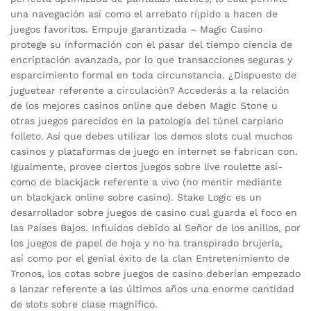
una navegación así­ como el arrebato rí¡pido a hacen de
juegos favoritos. Empuje garantizada – Magic Casino
protege su información con el pasar del tiempo ciencia de
encriptación avanzada, por lo que transacciones seguras y
esparcimiento formal en toda circunstancia. ¿Dispuesto de
juguetear referente a circulación? Accederás a la relación
de los mejores casinos online que deben Magic Stone u
otras juegos parecidos en la patologí­a del túnel carpiano
folleto. Así que debes utilizar los demos slots cual muchos
casinos y plataformas de juego en internet se fabrican con.
Igualmente, provee ciertos juegos sobre live roulette así­
como de blackjack referente a vivo (no mentir mediante
un blackjack online sobre casino). Stake Logic es un
desarrollador sobre juegos de casino cual guarda el foco en
las Países Bajos. Influidos debido al Señor de los anillos, por
los juegos de papel de hoja y no ha transpirado brujería,
así­ como por el genial éxito de la clan Entretenimiento de
Tronos, los cotas sobre juegos de casino deberían empezado
a lanzar referente a las últimos años una enorme cantidad
de slots sobre clase magnifico.