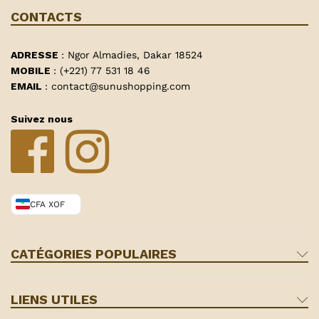
CONTACTS
ADRESSE
: Ngor Almadies, Dakar 18524
MOBILE
: (+221) 77 531 18 46
EMAIL
: contact@sunushopping.com
Suivez nous
CFA XOF
CATÉGORIES POPULAIRES
LIENS UTILES