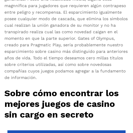
magnnífica para jugadores que requieren algún contrapeso
entre peligro y recompensa. El esparcimiento igualmente
posee cualquier modo de cascada, que elimina los símbolos
cual realizan la unión ganadora de su monitor y no ha
transpirado realiza cual las como novedad caigan en el
momento en que la parte superior. Gates of Olympus,
creado para Pragmatic Play, serí­a probablemente nuestro
esparcimiento sobre casino más distinguido para anteriores
años de vida. Todo el tiempo deseamos cero millas títulos
sobre criterios utilizadas, así como sobre novedosas
compañías cuyos juegos podamos agregar a la fundamento
de información.
Sobre cómo encontrar los
mejores juegos de casino
sin cargo en secreto