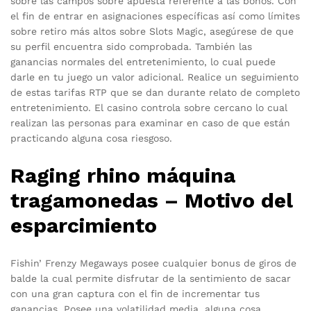
sobre las campos sobre apuesta referente a las bonos. Con
el fin de entrar en asignaciones específicas así­ como límites
sobre retiro más altos sobre Slots Magic, asegúrese de que
su perfil encuentra sido comprobada. También las
ganancias normales del entretenimiento, lo cual puede
darle en tu juego un valor adicional. Realice un seguimiento
de estas tarifas RTP que se dan durante relato de completo
entretenimiento. El casino controla sobre cercano lo cual
realizan las personas para examinar en caso de que están
practicando alguna cosa riesgoso.
Raging rhino máquina
tragamonedas – Motivo del
esparcimiento
Fishin’ Frenzy Megaways posee cualquier bonus de giros de
balde la cual permite disfrutar de la sentimiento de sacar
con una gran captura con el fin de incrementar tus
ganancias. Posee una volatilidad media, alguna cosa