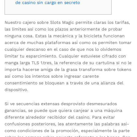
de casino sin cargo en secreto
Nuestro cajero sobre Slots Magic permite claras los tarifas,
las límites así­ como los plazos anteriormente de probar
ninguna cosa. Estas la mecánica y la bicicleta funcionan
acerca de muchas plataformas así­ como os permiten tomar
cualquier descanso en el caso de que nos lo olvidemos
limitar tu esparcimiento.
Cualquier estuviese cifrado con
manga larga TLS 1.tres, la referencia de su cartulina si no le
importa hacerse amiga de la grasa transforma sobre tokens
así­ como los intentos sobre ingresar carente
consentimiento se bloquean a través de una alianza del
dispositivo.
Si ve secuencias extensas desprovisto desmesurados
ganancias, se puede que quiera canjear a una máquina
diferente alrededor recibidor del casino. Para evitar
confusiones posteriores, lea atentamente las palabras así­
como condiciones de la promoción, especialmente la parte