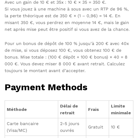
Avec un gain de 10 € et 35x : 10 € × 35 = 350 €.
Si vous jouez à une machine à sous avec un RTP de 96 %,
la perte théorique est de 350 € × (1 – 0,96) = 14 €. En
misant 350 €, vous perdrez en moyenne 14 €, mais le gain
net après mise peut être positif si vous avez de la chance.
Pour un bonus de dépôt de 100 % jusqu’à 200 € avec 40x
de mise, si vous déposez 100 €, vous obtenez 100 € de
bonus. Mise totale : (100 € dépôt + 100 € bonus) × 40 = 8
000 €. Vous devez miser 8 000 € avant retrait. Calculez
toujours le montant avant d’accepter.
Payment Methods
Délai de
Limite
Méthode
Frais
retrait
minimale
Carte bancaire
2-5 jours
Gratuit
10 €
(Visa/MC)
ouvrés