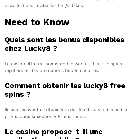
e-wallet) pour éviter les longs délais.
Need to Know
Quels sont les bonus disponibles
chez Lucky8 ?
Le casino offre un bonus de bienvenue, des free spins
réguliers et des promotions hebdomadaires.
Comment obtenir les lucky8 free
spins ?
Ils sont souvent attribués lors du dépôt ou via des codes
promo dans la section « Promotions ».
Le casino propose-t-il une