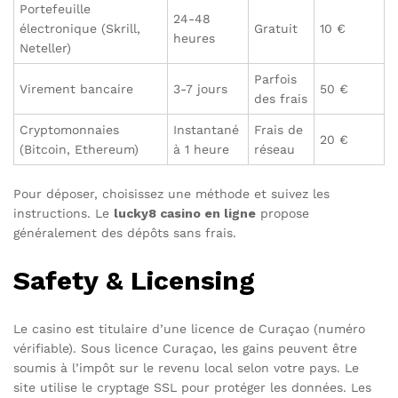
Portefeuille
24-48
électronique (Skrill,
Gratuit
10 €
heures
Neteller)
Parfois
Virement bancaire
3-7 jours
50 €
des frais
Cryptomonnaies
Instantané
Frais de
20 €
(Bitcoin, Ethereum)
à 1 heure
réseau
Pour déposer, choisissez une méthode et suivez les
instructions. Le
lucky8 casino en ligne
propose
généralement des dépôts sans frais.
Safety & Licensing
Le casino est titulaire d’une licence de Curaçao (numéro
vérifiable). Sous licence Curaçao, les gains peuvent être
soumis à l’impôt sur le revenu local selon votre pays. Le
site utilise le cryptage SSL pour protéger les données. Les