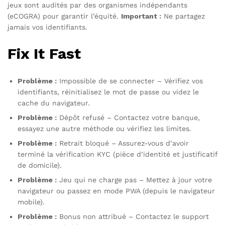
jeux sont audités par des organismes indépendants
(eCOGRA) pour garantir l’équité.
Important :
Ne partagez
jamais vos identifiants.
Fix It Fast
Problème :
Impossible de se connecter – Vérifiez vos
identifiants, réinitialisez le mot de passe ou videz le
cache du navigateur.
Problème :
Dépôt refusé – Contactez votre banque,
essayez une autre méthode ou vérifiez les limites.
Problème :
Retrait bloqué – Assurez-vous d’avoir
terminé la vérification KYC (pièce d’identité et justificatif
de domicile).
Problème :
Jeu qui ne charge pas – Mettez à jour votre
navigateur ou passez en mode PWA (depuis le navigateur
mobile).
Problème :
Bonus non attribué – Contactez le support